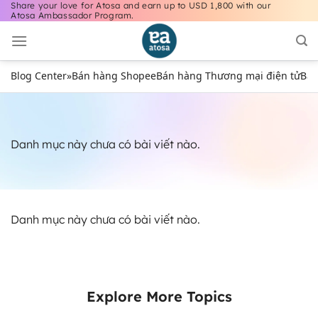
Share your love for Atosa and earn up to USD 1,800 with our
Bỏ
Atosa Ambassador Program.
qua
nội
dung
Blog Center
»
Bán hàng Shopee
Bán hàng Thương mại điện tử
Bán
Danh mục này chưa có bài viết nào.
Danh mục này chưa có bài viết nào.
Explore More Topics