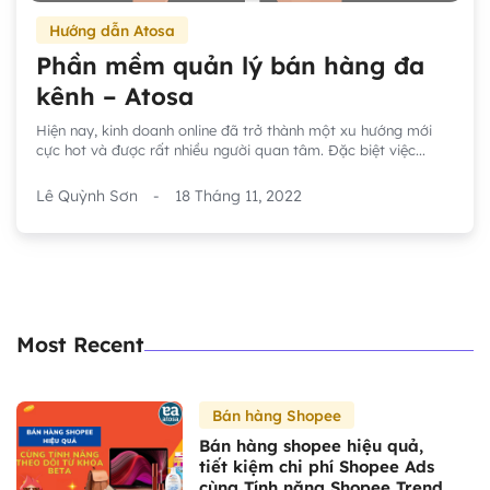
Hướng dẫn Atosa
Phần mềm quản lý bán hàng đa
kênh – Atosa
Hiện nay, kinh doanh online đã trở thành một xu hướng mới
cực hot và được rất nhiều người quan tâm. Đặc biệt việc...
Lê Quỳnh Sơn
-
18 Tháng 11, 2022
Most Recent
Bán hàng Shopee
Bán hàng shopee hiệu quả,
tiết kiệm chi phí Shopee Ads
cùng Tính năng Shopee Trend