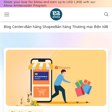
Share your love for Atosa and earn up to USD 1,800 with our
Bỏ
Atosa Ambassador Program.
qua
nội
dung
Blog Center
»
Bán hàng Shopee
Bán hàng Thương mại điện tử
Bán