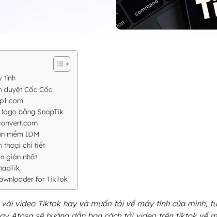
 tính
nh duyệt Cốc Cốc
op1.com
ó logo bằng SnapTik
2convert.com
phần mềm IDM
 thoại chi tiết
ơn giản nhất
napTik
Downloader for TikTok
 vài video Tiktok hay và muốn tải về máy tính của mình, tu
 nay Atosa sẽ hướng dẫn bạn cách tải video trên tiktok về m