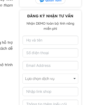
Quan tâm
ạn tham
ĐĂNG KÝ NHẬN TƯ VẤN
Nhận DEMO toàn bộ tính năng
miễn phí
g hỗ trợ
 cách dễ
ở trình