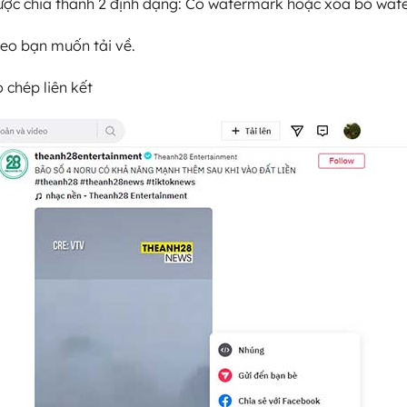
 được chia thành 2 định dạng: Có watermark hoặc xóa bỏ wat
deo bạn muốn tải về.
 chép liên kết