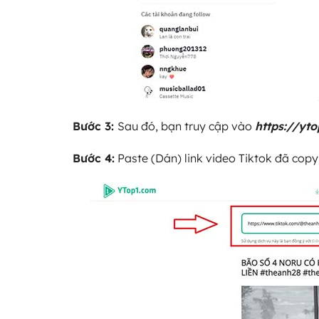
Bước 3:
Sau đó, bạn truy cập vào
https://yt
Bước 4:
Paste (Dán) link video Tiktok đã copy