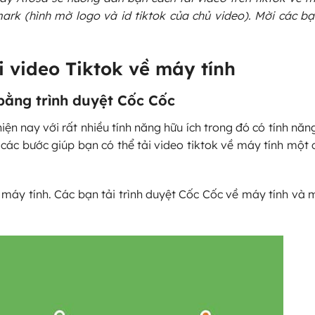
rk (hình mờ logo và id tiktok của chủ video). Mời các b
i video Tiktok về máy tính
 bằng trình duyệt Cốc Cốc
ện nay với rất nhiều tính năng hữu ích trong đó có tính năn
à các bước giúp bạn có thể tải video tiktok về máy tính một
máy tính. Các bạn tải trình duyệt Cốc Cốc về máy tính và m