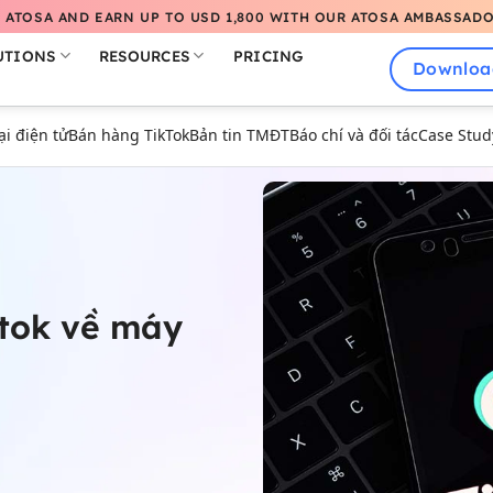
 ATOSA AND EARN UP TO USD 1,800 WITH OUR ATOSA AMBASSAD
UTIONS
RESOURCES
PRICING
Downloa
 điện tử
Bán hàng TikTok
Bản tin TMĐT
Báo chí và đối tác
Case Stud
ktok về máy