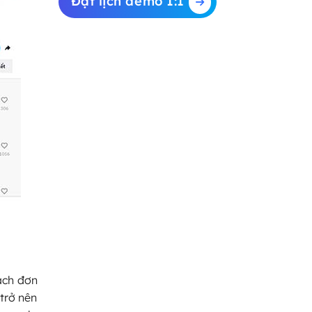
Đặt lịch demo 1:1
ách đơn
 trở nên