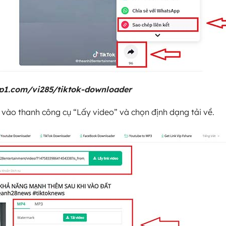
op1.com/vi285/tiktok-downloader
 vào thanh công cụ “Lấy video” và chọn định dạng tải về.