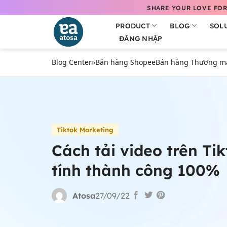
Bỏ
SHARE YOUR LOVE FOR
qua
PRODUCT
BLOG
SOL
nội
ĐĂNG NHẬP
dung
Blog Center
»
Bán hàng Shopee
Bán hàng Thương mại
Tiktok Marketing
Cách tải video trên Ti
tính thành công 100%
Atosa
27/09/22