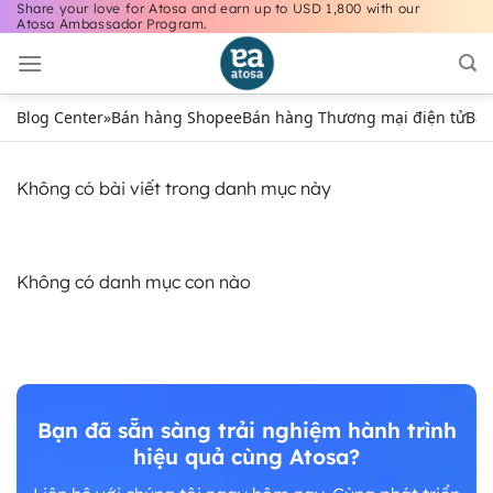
Share your love for Atosa and earn up to USD 1,800 with our
Bỏ
Atosa Ambassador Program.
qua
nội
dung
Blog Center
»
Bán hàng Shopee
Bán hàng Thương mại điện tử
Bán
Không có bài viết trong danh mục này
Không có danh mục con nào
Bạn đã sẵn sàng trải nghiệm hành trình
hiệu quả cùng Atosa?