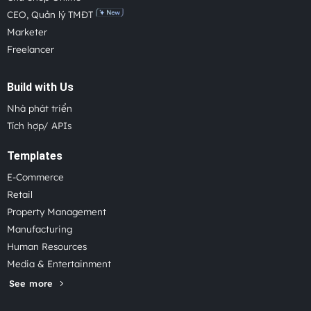
CEO, Quản lý TMĐT
Marketer
Freelancer
Build with Us
Nhà phát triển
Tích hợp/ APIs
Templates
E-Commerce
Retail
Property Management
Manufacturing
Human Resources
Media & Entertainment
See more