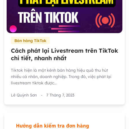
Bán hàng TikTok
Cách phát lại Livestream trên TikTok
chi tiết, nhanh nhất
Tiktok hiện là một kênh bán hàng hiệu quả thu hút
nhiều cá nhân, doanh nghiệp. Trong đó, việc phát lại
livestream tiktok được...
Lê Quỳnh Sơn
-
7 Tháng 7, 2023