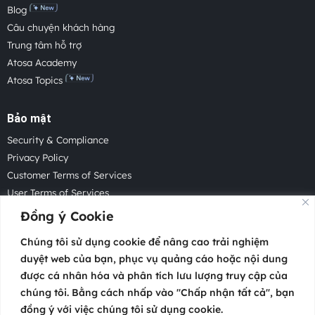
Blog
Câu chuyện khách hàng
Trung tâm hỗ trợ
Atosa Academy
Atosa Topics
Bảo mật
Security & Compliance
Privacy Policy
Customer Terms of Services
User Terms of Services
Acceptable Use Policy
Đồng ý Cookie
Cookie Policy
Chúng tôi sử dụng cookie để nâng cao trải nghiệm
Cookie Settings
duyệt web của bạn, phục vụ quảng cáo hoặc nội dung
Law Enforcement Request
được cá nhân hóa và phân tích lưu lượng truy cập của
chúng tôi. Bằng cách nhấp vào "Chấp nhận tất cả", bạn
đồng ý với việc chúng tôi sử dụng cookie.
Copyright 2026 © Atosa Tech Pte.