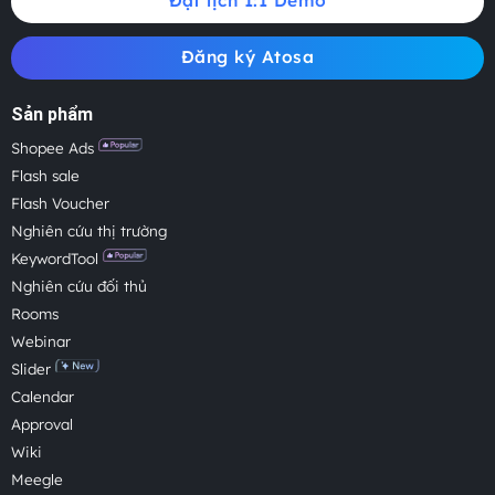
Đăng ký Atosa
Sản phẩm
Shopee Ads
Flash sale
Flash Voucher
Nghiên cứu thị trường
KeywordTool
Nghiên cứu đối thủ
Rooms
Webinar
Slider
Calendar
Approval
Wiki
Meegle