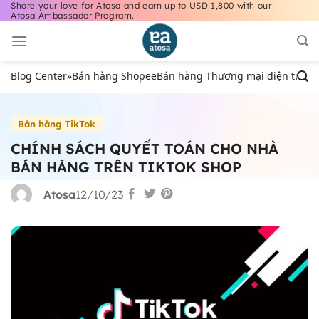
Share your love for Atosa and earn up to USD 1,800 with our
Bỏ
Atosa Ambassador Program.
qua
nội
dung
Blog Center
»
Bán hàng Shopee
Bán hàng Thương mại điện tử
Bán
Bán hàng TikTok
CHÍNH SÁCH QUYẾT TOÁN CHO NHÀ
BÁN HÀNG TRÊN TIKTOK SHOP
Atosa
12/10/23