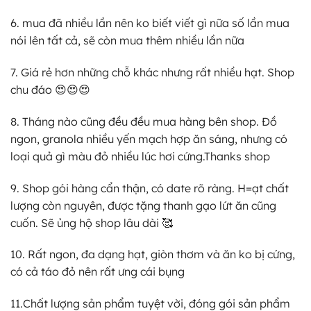
6. mua đã nhiều lần nên ko biết viết gì nữa số lần mua
nói lên tất cả, sẽ còn mua thêm nhiều lần nữa
7. Giá rẻ hơn những chỗ khác nhưng rất nhiều hạt. Shop
chu đáo 😍😍😍
8. Tháng nào cũng đều đều mua hàng bên shop. Đồ
ngon, granola nhiều yến mạch hợp ăn sáng, nhưng có
loại quả gì màu đỏ nhiều lúc hơi cứng.Thanks shop
9. Shop gói hàng cẩn thận, có date rõ ràng. H=ạt chất
lượng còn nguyên, được tặng thanh gạo lứt ăn cũng
cuốn. Sẽ ủng hộ shop lâu dài 🥰
10. Rất ngon, đa dạng hạt, giòn thơm và ăn ko bị cứng,
có cả táo đỏ nên rất ưng cái bụng
11.Chất lượng sản phẩm tuyệt vời, đóng gói sản phẩm