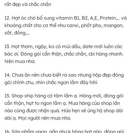
rất đẹp và chắc chắn
12. Hạt óc chó bổ sung vitamin B1, B2, A,E, Protein,… và
khoáng chất cho cơ thể như canxi, phốt pho, mangan,
sắt, đồng,…
13. Hạt thơm, ngậy, ko có mùi dầu, date mới luôn các
bác ơi. Đóng gói cẩn thận, chắc chắn, cbi hàng nhanh.
Nên mua nha.
14. Chưa ăn nên chưa biết ra sao nhưng hộp đẹp đóng
gói chỉnh chu, nhìn chắc ngon lắm đây hihi
15. Shop ship hàng có tâm lắm ạ. Hàng mới, đóng gói
cẩn thận, hạt to ngon lắm ạ. Mua hàng của shop lần
nào cũng được nhận quà. Hứa hẹn sẽ ủng hộ shop dài
dài ạ. Mọi người nên mua nha.
16. Sản phẩm ngon, gần như k hỏng hạt nào, đóng gói