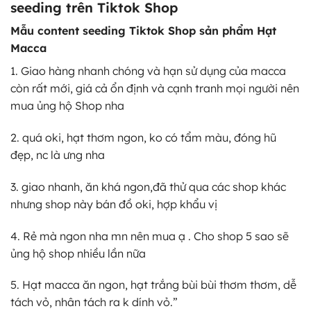
seeding trên Tiktok Shop
Mẫu content seeding Tiktok Shop sản phẩm Hạt
Macca
1. Giao hàng nhanh chóng và hạn sử dụng của macca
còn rất mới, giá cả ổn định và cạnh tranh mọi người nên
mua ủng hộ Shop nha
2. quá oki, hạt thơm ngon, ko có tẩm màu, đóng hũ
đẹp, nc là ưng nha
3. giao nhanh, ăn khá ngon,đã thử qua các shop khác
nhưng shop này bán đồ oki, hợp khẩu vị
4. Rẻ mà ngon nha mn nên mua ạ . Cho shop 5 sao sẽ
ủng hộ shop nhiều lần nữa
5. Hạt macca ăn ngon, hạt trắng bùi bùi thơm thơm, dễ
tách vỏ, nhân tách ra k dính vỏ.”