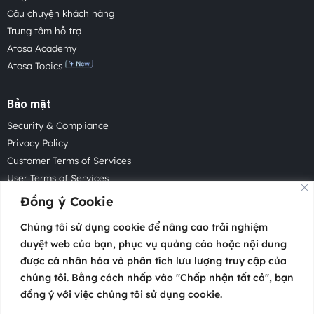
Câu chuyện khách hàng
Trung tâm hỗ trợ
Atosa Academy
Atosa Topics
Bảo mật
Security & Compliance
Privacy Policy
Customer Terms of Services
User Terms of Services
Acceptable Use Policy
Đồng ý Cookie
Cookie Policy
Chúng tôi sử dụng cookie để nâng cao trải nghiệm
Cookie Settings
duyệt web của bạn, phục vụ quảng cáo hoặc nội dung
Law Enforcement Request
được cá nhân hóa và phân tích lưu lượng truy cập của
chúng tôi. Bằng cách nhấp vào "Chấp nhận tất cả", bạn
đồng ý với việc chúng tôi sử dụng cookie.
Copyright 2026 © Atosa Tech Pte.
Headquartered in Singapore with offices worldwide.