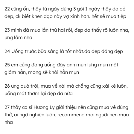
22 cũng ổn, thấy từ ngày dùng 3 gói 1 ngày thấy da dẻ
đẹp, ck biết khen dạo này vợ xinh hơn. hết sẽ mua tiếp
23 mình đã mua lần thứ hai rồi, đẹp da thấy rõ luôn nha,
ưng lắm nha
24 Uống trước bữa sáng là tốt nhất.da đẹp dáng đẹp
25 em củng đang uống đây anh mụn lưng mụn mặt
giảm hẳn, mong sẽ khỏi hẳn mụn
26 ưng quá trời, mua về xài mà chồng cũng xài ké luôn,
uống mát thơm lại đẹp da nữa
27 thấy ca sĩ Hương Ly giới thiệu nên cũng mua về dùng
thử, ai ngờ nghiện luôn. recommend mọi người nên mua
nha