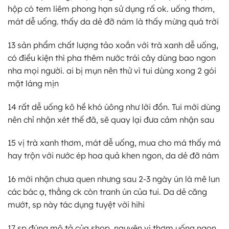
hộp có tem liêm phong hạn sử dụng rấ ok. uống thơm,
mát dễ uống. thấy da dẻ đỡ nám là thấy mừng quá trời
13 sản phẩm chất lượng tảo xoắn với trà xanh dễ uống,
có điều kiện thì pha thêm nước trái cây dùng bao ngon
nha mọi người. ai bị mụn nên thử vì tui dùng xong 2 gói
mặt láng mịn
14 rất dễ uống kô hề khó úông như lời đồn. Tui mới dùng
nên chỉ nhận xét thế đã, sẽ quay lại đưa cảm nhận sau
15 vị trà xanh thơm, mát dễ uống, mua cho má thấy má
hay trộn với nước ép hoa quả khen ngon, da dẻ đỡ nám
16 mới nhận chưa quen nhưng sau 2-3 ngày ún là mê lun
các bác ạ, thằng ck còn tranh ún của tui. Da dẻ căng
mướt, sp này tác dụng tuyệt vời hihi
17 sp đúng mô tả của shop. nguyên vị thơm uống ngon.