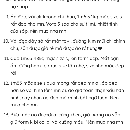
hộ shop.
Áo đẹp, vải ok không chỉ thừa, 1m6 54kg mặc size s
rất đẹp nha mn. Vote 5 sao cho sự tỉ mỉ, nhiệt tình
của sốp, nên mua nha mn
Vải đẹp,dày sở rất mát tay , đường kim mũi chỉ chỉnh
chu, săn được giá rẻ mà được áo rất ưng❤️
Cao 1m65 48kg mặc size s, lên form đẹp. Mất bạn
ốm đừng ham to mua size lớn nhé, size nhỏ mặc đẹp
rồi
1m55 mặc size s qua mong rất đẹp mn ơi, áo đẹp
hơn so với hình lắm mn ơi. đó giờ toàn nhận xấu hơn
hình, nay nhân áo đẹp mà mình bất ngờ luôn. Nên
mua nha mn
Bữa mặc áo đi chơi ai cũng khen, giặt xong áo vẫn
giữ form k bị co lại và xuống màu. Nên mua nha mn