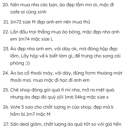
Nên mua nha các bạn, áo đẹp lắm mn ơi, mặc đi
cafe ai cũng xinh
1m72 size M đẹp anh em nên mua thử
Lần đầu trai thẳng mua áo bông, mặc đẹp nha anh
em 1m74 mặc size L
Áo đẹp nha anh em, vải dày ok, mà đóng hộp đẹp
lắm, Lấy hộp về k biết làm gì, để trưng cho sang cái
phòng :))
Áo bo cổ thoải máy, vải dày, đứng form thoáng mát
thoải mai. mua mặc đi học đi anh em
Chê shop đóng gói quá tỉ mỉ nha, mở ra mệt quá.
nhưng áo đẹp đó quý zịiii 1m6 54kg mặc size s
Vote 5 sao cho chất lượng in của shop. đẹp mà k
hầm bí.1m7 mặc M
Săn deal giảm, chất lượng áo quá tốt so với giá tiền