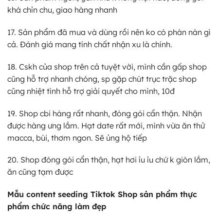
khá chỉn chu, giao hàng nhanh
17. Sản phẩm đã mua và dùng rồi nên ko có phàn nàn gì
cả. Đánh giá mang tính chất nhận xu là chính.
18. Cskh của shop trên cả tuyệt vời, mình cần gấp shop
cũng hỗ trợ nhanh chóng, sp gặp chút trục trặc shop
cũng nhiệt tình hỗ trợ giải quyết cho mình, 10đ
19. Shop cbi hàng rất nhanh, đóng gói cẩn thận. Nhận
được hàng ưng lắm. Hạt date rất mới, mình vừa ăn thử
macca, bùi, thơm ngon. Sẽ ủng hộ tiếp
20. Shop đóng gói cẩn thận, hạt hơi ỉu ỉu chứ k giòn lắm,
ăn cũng tạm được
Mẫu content seeding Tiktok Shop sản phẩm thực
phẩm chức năng làm đẹp