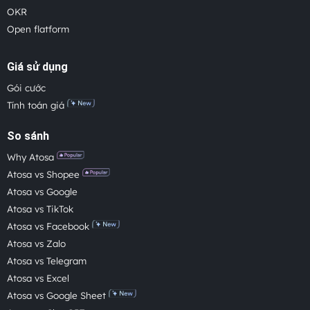
OKR
Open flatform
Giá sử dụng
Gói cước
Tính toán giá
So sánh
Why Atosa
Atosa vs Shopee
Atosa vs Google
Atosa vs TikTok
Atosa vs Facebook
Atosa vs Zalo
Atosa vs Telegram
Atosa vs Excel
Atosa vs Google Sheet