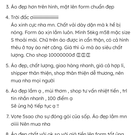
Áo đẹp hơn trên hình, mặt lên form chuẩn đẹp
Trời đấc ơiiiiiiiiiiiiiiiiiiiii
Áo xinh cực nha mn. Chất vải dày dặn mà k hề bị
nóng. Form áo xịn lắm luôn. Mình 56kg m58 mặc size
S thoải mái. Chữ trên áo được in cẩn thận, có cả hình
thêu ở tay áo nét căng. Giá thì 🌰 mà áo siêu chất
lượng. Cho shop 10000000đ 👏👏👏
Áo đẹp, chất lượng, giao hàng nhanh, giá cả hợp lí,
shipper thân thiện, shop thân thiện dễ thương, nên
mua nha mọi người
Áo đẹp lắm ạ , mùi thơm , shop tư vấn nhiệt tiền , trl
tin nhắn nhanh , 100 điểm ạ
Sẽ ủng hộ tiếp tục ạ !!
Vote 5sao cho sự đóng gói của sốp. Áo đẹp lắm mn
ơiiii Nên mua nha
Áo đẹp chất vải ok so với giá tiền lên form tốt ủng