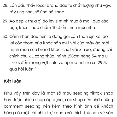
Lần đầu thấy local brand đàu tư chất lượng như vậy.
rấy ưng nha, sẽ ủng hộ shop
Áo đẹp k thua gì áo levis mình mua ở mall qua các
bạn, khen shop chấm 10 điểm, nên mua nha
Cảm nhận đầu tiên là đóng gói cẩn thận xịn xò, áo
lại còn thơm nữa khác hẳn mùi vải của mấy áo mới
mình mua của brand khác. chất vải xịn xò, đường chỉ
chỉnh chu k 1 cọng thừa. mình 158cm nặng 54 ma ự
szie s đến mong vợt sale và áp mã tính ra có 299k
quá hời luôn.”
Kết luận
Như vậy trên đây là một số mẫu seeding tiktok shop
hay được nhiều shop áp dụng, các shop nên nhớ những
comment seeding nên kèm theo hình ảnh để khách
hàng có một cái nhìn trực quan và thích thú hơn về sản