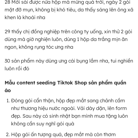
28 Mới sài được nửa hộp mà mừng quá trời, ngày 2 gói
mặt đỡ mụn, không bị khó tiêu, da thấy sáng lên ông xã
khen là khoái nha
29 thấy chị đồng nghiệp trên công ty uống, xin thử 2 gói
dùng mà giờ nghiện luôn, dùng 1 hộp da trắng mịn ăn
ngon, không rụng tóc ưng nha
30 sản phẩm này dùng ưng cái bụng lắm nha, tui nghiền
luôn rồi đó
Mẫu content seeding Tiktok Shop sản phẩm quần
áo
Đóng gói cẩn thận, hộp đẹp mắt sang chảnh cầm
như thương hiệu nước ngoài. Vải dày dặn, lên form
đẹp. Sau này có sinh nhật bạn mình mua tặng luôn
không cần suy nghĩ gói quà
Hộp gói ấn tượng quá, đẹp mắt mà còn thơm