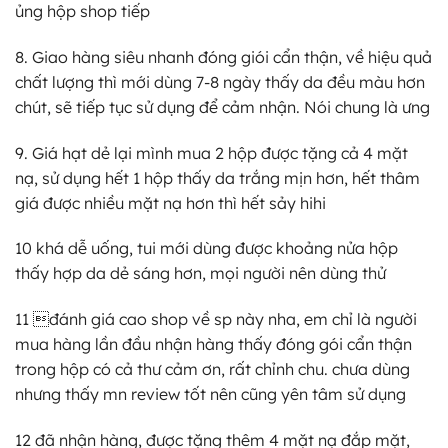
ủng hộp shop tiếp
8. Giao hàng siêu nhanh đóng giói cẩn thận, về hiệu quả
chất lượng thì mới dùng 7-8 ngày thấy da đều màu hơn
chút, sẽ tiếp tục sử dụng để cảm nhận. Nói chung là ưng
9. Giá hạt dẻ lại mình mua 2 hộp được tặng cả 4 mặt
nạ, sử dụng hết 1 hộp thấy da trắng mịn hơn, hết thâm
giá được nhiều mặt nạ hơn thì hết sảy hihi
10 khá dễ uống, tui mới dùng được khoảng nửa hộp
thấy hợp da dẻ sáng hơn, mọi người nên dùng thử
11 đánh giá cao shop về sp này nha, em chỉ là người
mua hàng lần đầu nhận hàng thấy đóng gói cẩn thận
trong hộp có cả thư cảm ơn, rất chỉnh chu. chưa dùng
nhưng thấy mn review tốt nên cũng yên tâm sử dụng
12 đã nhận hàng, được tặng thêm 4 mặt nạ đắp mặt,