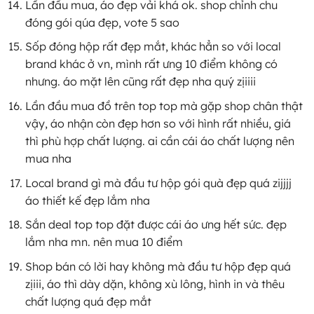
Lần đầu mua, áo đẹp vải khá ok. shop chỉnh chu
đóng gói qúa đẹp, vote 5 sao
Sốp đóng hộp rất đẹp mắt, khác hẳn so với local
brand khác ở vn, mình rất ưng 10 điểm không có
nhưng. áo mặt lên cũng rất đẹp nha quý zịiiii
Lần đầu mua đồ trên top top mà gặp shop chân thật
vậy, áo nhận còn đẹp hơn so với hình rất nhiều, giá
thì phù hợp chất lượng. ai cần cái áo chất lượng nên
mua nha
Local brand gì mà đầu tư hộp gói quà đẹp quá zijjjj
áo thiết kế đẹp lắm nha
Sắn deal top top đặt được cái áo ưng hết sức. đẹp
lắm nha mn. nên mua 10 điểm
Shop bán có lời hay không mà đầu tư hộp đẹp quá
zịiii, áo thì dày dặn, không xù lông, hình in và thêu
chất lượng quá đẹp mắt