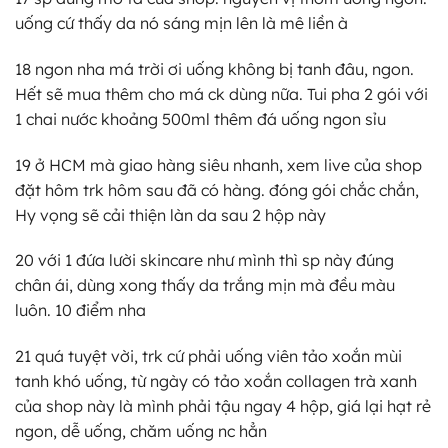
uống cứ thấy da nó sáng mịn lên là mê liền à
18 ngon nha má trời ơi uống không bị tanh đâu, ngon.
Hết sẽ mua thêm cho má ck dùng nữa. Tui pha 2 gói với
1 chai nước khoảng 500ml thêm đá uống ngon sỉu
19 ở HCM mà giao hàng siêu nhanh, xem live của shop
đặt hôm trk hôm sau đã có hàng. đóng gói chắc chắn,
Hy vọng sẽ cải thiện làn da sau 2 hộp này
20 với 1 đứa lười skincare như mình thì sp này đúng
chân ái, dùng xong thấy da trắng mịn mà đều màu
luôn. 10 điểm nha
21 quá tuyệt vời, trk cứ phải uống viên tảo xoắn mùi
tanh khó uống, từ ngày có tảo xoắn collagen trà xanh
của shop này là mình phải tậu ngay 4 hộp, giá lại hạt rẻ
ngon, dễ uống, chăm uống nc hẳn