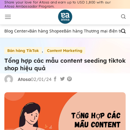
Share your love for Atosa and earn up to USD 1,800 with our
Bỏ
Atosa Ambassador Program.
qua
nội
dung
Blog Center
»
Bán hàng Shopee
Bán hàng Thương mại điện tử
Bán
,
Bán hàng TikTok
Content Marketing
Tổng hợp các mẫu content seeding tiktok
shop hiệu quả
Atosa
02/01/24