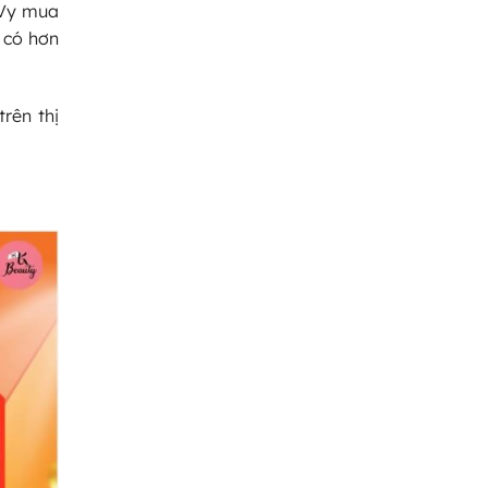
 Vy mua
i có hơn
rên thị