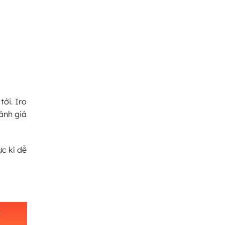
ới. Iro
ánh giá
c kì dễ