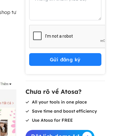
shop tư
Gửi đăng ký
Chưa rõ về Atosa?
All your tools in one place
Save time and boost efficiency
Use Atosa for FREE