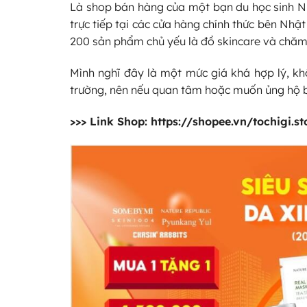
Là shop bán hàng của một bạn du học sinh N
trực tiếp tại các cửa hàng chính thức bên Nhậ
200 sản phẩm chủ yếu là đồ skincare và chăm
Mình nghĩ đây là một mức giá khá hợp lý, kh
trường, nên nếu quan tâm hoặc muốn ủng hộ b
>>> Link Shop:
https://shopee.vn/tochigi.st