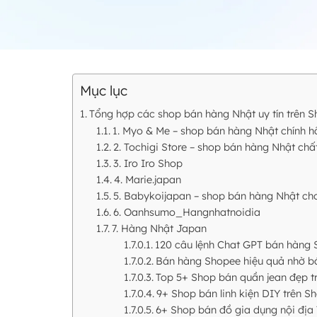
Mục lục
Tổng hợp các shop bán hàng Nhật uy tín trên 
1. Myo & Me – shop bán hàng Nhật chính h
2. Tochigi Store – shop bán hàng Nhật chấ
3. Iro Iro Shop
4. Marie.japan
5. Babykoijapan – shop bán hàng Nhật cho
6. Oanhsumo_Hangnhatnoidia
7. Hàng Nhật Japan
120 câu lệnh Chat GPT bán hàng 
Bán hàng Shopee hiệu quả nhờ bá
Top 5+ Shop bán quần jean đẹp t
9+ Shop bán linh kiện DIY trên Sh
6+ Shop bán đồ gia dụng nội địa 