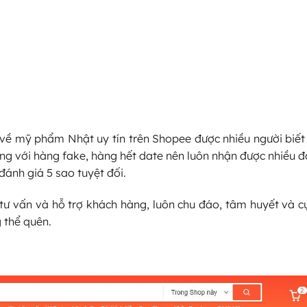
về mỹ phẩm Nhật uy tín trên Shopee được nhiều người biết t
g với hàng fake, hàng hết date nên luôn nhận được nhiều đ
đánh giá 5 sao tuyệt đối.
tư vấn và hỗ trợ khách hàng, luôn chu đáo, tâm huyết và cự
 thể quên.