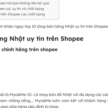
opee mà bạn không nên bỏ qua
e cực uy tín và chất lượng
 trên Shopee cực chất lượng
am khảo ngay top 10 shop bán hàng Nhật uy tín trên Shopee
g Nhật uy tín trên Shopee
 chính hãng trên shopee
 phải là Myo&Me rồi. Là shop bán đồ Nhật với đa dạng các s
, kem chống nắng,… Myo&Me luôn cam kết với khách hàng 
gian ship hàng siêu đỉnh từ shop.