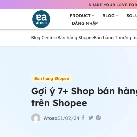
Bỏ
SHARE YOUR LOVE FOR
qua
PRODUCT
BLOG
SOL
nội
ĐĂNG NHẬP
dung
Blog Center
»
Bán hàng Shopee
Bán hàng Thương mại
Bán hàng Shopee
Gợi ý 7+ Shop bán hàng
trên Shopee
Atosa
01/02/24