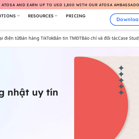
 ATOSA AND EARN UP TO USD 1,800 WITH OUR ATOSA AMBASSAD
UTIONS
RESOURCES
PRICING
Downloa
 điện tử
Bán hàng TikTok
Bản tin TMĐT
Báo chí và đối tác
Case Stud
 nhật uy tín