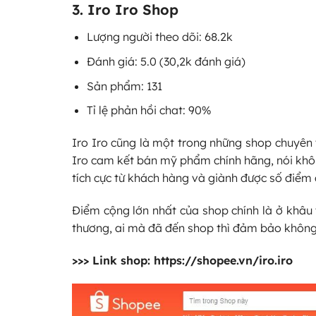
3. Iro Iro Shop
Lượng người theo dõi: 68.2k
Đánh giá: 5.0 (30,2k đánh giá)
Sản phẩm: 131
Tỉ lệ phản hồi chat: 90%
Iro Iro cũng là một trong những shop chuyên 
Iro cam kết bán mỹ phẩm chính hãng, nói khôn
tích cực từ khách hàng và giành được số điểm 
Điểm cộng lớn nhất của shop chính là ở khâu 
thương, ai mà đã đến shop thì đảm bảo không
>>> Link shop:
https://shopee.vn/iro.iro