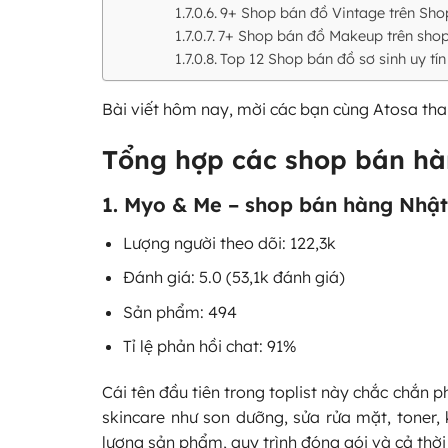
9+ Shop bán đồ Vintage trên Sh
7+ Shop bán đồ Makeup trên shope
Top 12 Shop bán đồ sơ sinh uy tín
Bài viết hôm nay, mời các bạn cùng Atosa th
Tổng hợp các shop bán hàn
1. Myo & Me – shop bán hàng Nhật
Lượng người theo dõi: 122,3k
Đánh giá: 5.0 (53,1k đánh giá)
Sản phẩm: 494
Tỉ lệ phản hồi chat: 91%
Cái tên đầu tiên trong toplist này chắc chắn
skincare như son dưỡng, sửa rửa mặt, toner
lượng sản phẩm, quy trình đóng gói và cả thời 