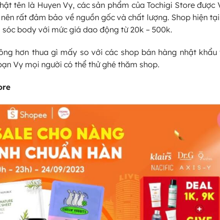
hật tên là Huyen Vy, các sản phẩm của Tochigi Store được
t nên rất đảm bảo về nguồn gốc và chất lượng. Shop hiện tạ
 sóc body với mức giá dao động từ 20k – 500k.
ông hơn thua gì mấy so với các shop bán hàng nhật khẩu t
ạn Vy mọi người có thể thử ghé thăm shop.
ore