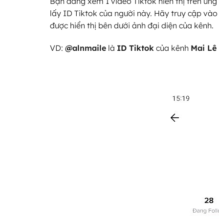
Bạn đang xem 1 video Tiktok hiển thị trên ứn
lấy ID Tiktok của người này. Hãy truy cập vào
được hiển thị bên dưới ảnh đại diện của kênh.
VD:
@alnmaile
là
ID Tiktok
của kênh
Mai Lê