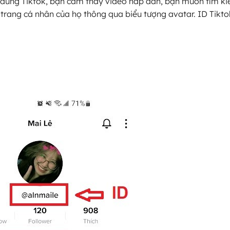
g dung Tiktok, bạn cảm thấy video hấp dẫn, bạn muốn tìm k
 trang cá nhân của họ thông qua biểu tượng avatar. ID Tikto