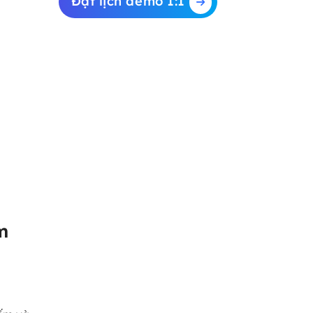
Đặt lịch demo 1:1
m