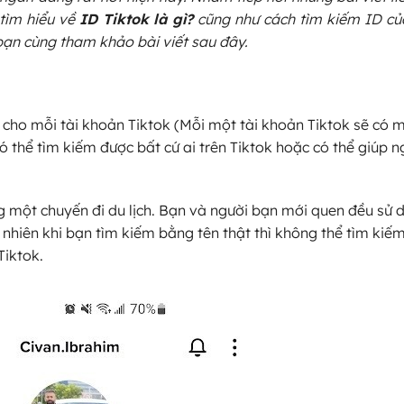
tìm hiểu về
ID Tiktok là gì
?
cũng như cách tìm kiếm ID củ
ạn cùng tham khảo bài viết sau đây.
 cho mỗi tài khoản Tiktok (Mỗi một tài khoản Tiktok sẽ có 
 thể tìm kiếm được bất cứ ai trên Tiktok hoặc có thể giúp n
 một chuyến đi du lịch. Bạn và người bạn mới quen đều sử 
 nhiên khi bạn tìm kiếm bằng tên thật thì không thể tìm kiế
Tiktok.