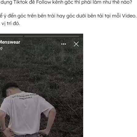
 dụng Tiktok để Follow kênh gốc thì phải làm như thế nào?
 ý đến góc trên bên trái hay góc dưới bên tải tại mỗi Video
vị trí đó.