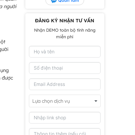
Quan tâm
a người
ĐĂNG KÝ NHẬN TƯ VẤN
Nhận DEMO toàn bộ tính năng
miễn phí
một
gười
dụng
m được