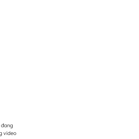
n đang
g video