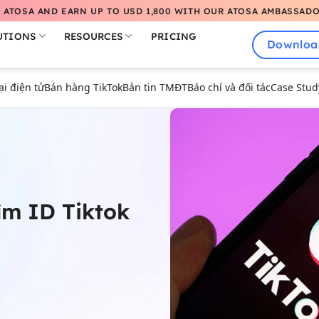
 ATOSA AND EARN UP TO USD 1,800 WITH OUR ATOSA AMBASSAD
UTIONS
RESOURCES
PRICING
Downloa
 điện tử
Bán hàng TikTok
Bản tin TMĐT
Báo chí và đối tác
Case Stud
tìm ID Tiktok