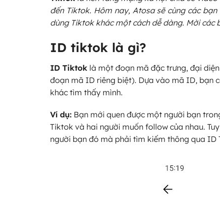
đến Tiktok. Hôm nay, Atosa sẽ cùng các bạn 
dùng Tiktok khác một cách dễ dàng. Mời các b
ID tiktok là gì?
ID Tiktok
là một đoạn mã đặc trưng, đại diện
đoạn mã ID riêng biệt). Dựa vào mã ID, bạn có
khác tìm thấy mình.
Ví dụ:
Bạn mới quen được một người bạn trong
Tiktok và hai người muốn follow của nhau. Tuy
người bạn đó mà phải tìm kiếm thông qua ID 