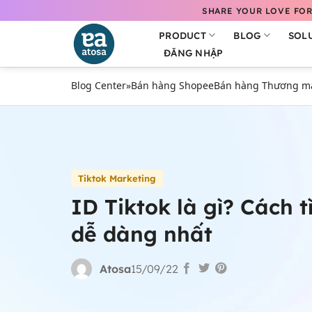
Bỏ
SHARE YOUR LOVE FOR
qua
PRODUCT
BLOG
SOL
nội
ĐĂNG NHẬP
dung
Blog Center
»
Bán hàng Shopee
Bán hàng Thương mại
Tiktok Marketing
ID Tiktok là gì? Cách 
dễ dàng nhất
Atosa
15/09/22