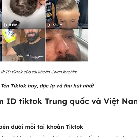
là ID tiktok của tài khoản Civan.ibrahim
+
Tên Tiktok hay
, độc lạ và thu hút nhất
ìm ID tiktok Trung quốc và Việt Na
bên dưới mỗi tài khoản Tiktok