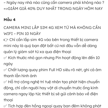
– Ngày nay nhà nào cũng cần camera phải không nào ?
=>GIẢM GIÁ 40% DUY NHẤT TRONG NGÀY HÔM NAY
Mẫu 4
CAMERA MINI LẮP SIM 4G XEM TỪ MÀ KHÔNG CẦN
WIFI – PIN 10 NGÀY
👉 Chỉ cần lắp sim 4G vào bên trong thiết bị camera
mini này là quý bạn đặt bất cứ nơi đâu vẫn dễ dàng
quản lý giám sát từ xa qua điện thoại
✅ Kích thước nhỏ gọn nhưng Pin hoạt động lên đến 10
ngày
✅ Chất lượng quay phim Full HD siêu rõ nét, ghi cả âm
thanh lẫn hình ảnh
✅ Hỗ trợ công nghệ trí tuệ nhân tạo phát hiện chuyển
động, chỉ cần người hay vật di chuyển trước ống kính
camera ngay lập tức thiết bị sẽ gửi cảnh báo về điện
thoại
✅ Tích hợp đèn hồng ngoại quay ban đêm không phát