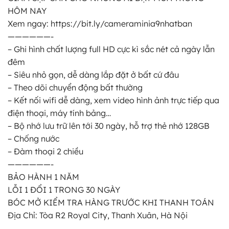
HÔM NAY
Xem ngay: https://bit.ly/cameraminia9nhatban
——————-
– Ghi hình chất lượng full HD cực kì sắc nét cả ngày lẫn
đêm
– Siêu nhỏ gọn, dễ dàng lắp đặt ở bất cứ đâu
– Theo dõi chuyển động bất thường
– Kết nối wifi dễ dàng, xem video hình ảnh trực tiếp qua
điện thoại, máy tính bảng…
– Bộ nhớ lưu trữ lên tới 30 ngày, hỗ trợ thẻ nhớ 128GB
– Chống nước
– Đàm thoại 2 chiều
——————-
BẢO HÀNH 1 NĂM
LỖI 1 ĐỔI 1 TRONG 30 NGÀY
BÓC MỞ KIỂM TRA HÀNG TRƯỚC KHI THANH TOÁN
Địa Chỉ: Tòa R2 Royal City, Thanh Xuân, Hà Nội