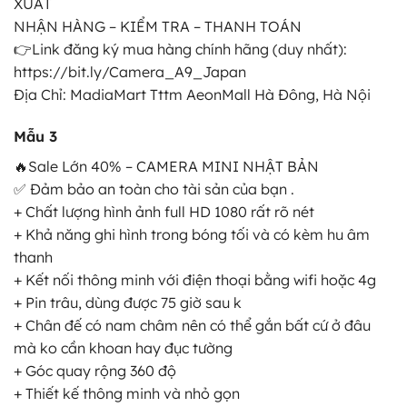
XUẤT
NHẬN HÀNG – KIỂM TRA – THANH TOÁN
👉Link đăng ký mua hàng chính hãng (duy nhất):
https://bit.ly/Camera_A9_Japan
Địa Chỉ: MadiaMart Tttm AeonMall Hà Đông, Hà Nội
Mẫu 3
🔥Sale Lớn 40% – CAMERA MINI NHẬT BẢN
✅ Đảm bảo an toàn cho tài sản của bạn .
+ Chất lượng hình ảnh full HD 1080 rất rõ nét
+ Khả năng ghi hình trong bóng tối và có kèm hu âm
thanh
+ Kết nối thông minh với điện thoại bằng wifi hoặc 4g
+ Pin trâu, dùng được 75 giờ sau k
+ Chân đế có nam châm nên có thể gắn bất cứ ở đâu
mà ko cần khoan hay đục tường
+ Góc quay rộng 360 độ
+ Thiết kế thông minh và nhỏ gọn