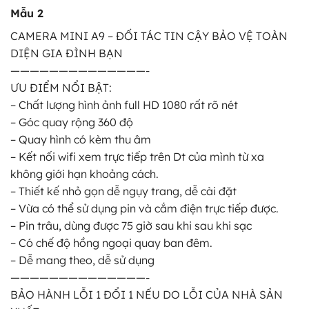
Mẫu 2
CAMERA MINI A9 – ĐỐI TÁC TIN CẬY BẢO VỆ TOÀN
DIỆN GIA ĐÌNH BẠN
——————————————-
ƯU ĐIỂM NỔI BẬT:
– Chất lượng hình ảnh full HD 1080 rất rõ nét
– Góc quay rộng 360 độ
– Quay hình có kèm thu âm
– Kết nối wifi xem trực tiếp trên Dt của mình từ xa
không giới hạn khoảng cách.
– Thiết kế nhỏ gọn dễ ngụy trang, dễ cài đặt
– Vừa có thể sử dụng pin và cắm điện trực tiếp được.
– Pin trâu, dùng được 75 giờ sau khi sau khi sạc
– Có chế độ hồng ngoại quay ban đêm.
– Dễ mang theo, dễ sử dụng
——————————————-
BẢO HÀNH LỖI 1 ĐỔI 1 NẾU DO LỖI CỦA NHÀ SẢN