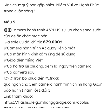
Kính chúc quý bạn gặp nhiều Niềm Vui và Hạnh Phúc
trong cuộc sống !
Mẫu 5
👏👏Camera hành trình A3PLUS sự lựa chọn sáng suốt
của ae ăn chắc mặc bền
Giá sale ưu đãi chỉ từ: 𝟲𝟳𝟵.𝟬𝟬𝟬đ
✅Camera hành trình A3 quay liền 3 mắt
✅Có màn hình kính cảm ứng dễ sử dụng
✅Giáo diện tiếng Việt
✅Có hỗ trợ lùi chuồng, xem lại ngay trên camera
✅Có camera sau
👉👉Trọn bộ chưa đến #1trxxk
quá ngon cho 1 em camera hành trình chính hãng Gcar
bảo hành 1 năm lỗi 1 đổi 1
Link tham khảo:
https://flashsale.gomhanggarage.com/a3plus