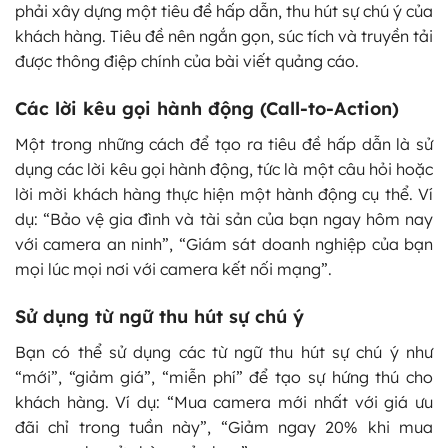
phải xây dựng một tiêu đề hấp dẫn, thu hút sự chú ý của
khách hàng. Tiêu đề nên ngắn gọn, súc tích và truyền tải
được thông điệp chính của bài viết quảng cáo.
Các lời kêu gọi hành động (Call-to-Action)
Một trong những cách để tạo ra tiêu đề hấp dẫn là sử
dụng các lời kêu gọi hành động, tức là một câu hỏi hoặc
lời mời khách hàng thực hiện một hành động cụ thể. Ví
dụ: “Bảo vệ gia đình và tài sản của bạn ngay hôm nay
với camera an ninh”, “Giám sát doanh nghiệp của bạn
mọi lúc mọi nơi với camera kết nối mạng”.
Sử dụng từ ngữ thu hút sự chú ý
Bạn có thể sử dụng các từ ngữ thu hút sự chú ý như
“mới”, “giảm giá”, “miễn phí” để tạo sự hứng thú cho
khách hàng. Ví dụ: “Mua camera mới nhất với giá ưu
đãi chỉ trong tuần này”, “Giảm ngay 20% khi mua