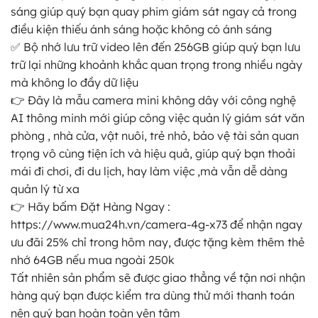
sáng giúp quý bạn quay phim giám sát ngay cả trong
điều kiện thiếu ánh sáng hoặc không có ánh sáng
✅ Bộ nhớ lưu trữ video lên đến 256GB giúp quý bạn lưu
trữ lại những khoảnh khắc quan trọng trong nhiều ngày
mà không lo đầy dữ liệu
👉 Đây là mẫu camera mini không dây với công nghệ
AI thông minh mới giúp công việc quản lý giám sát văn
phòng , nhà cửa, vật nuôi, trẻ nhỏ, bảo vệ tài sản quan
trọng vô cùng tiện ích và hiệu quả, giúp quý bạn thoải
mái đi chơi, đi du lịch, hay làm việc ,mà vẫn dễ dàng
quản lý từ xa
👉 Hãy bấm Đặt Hàng Ngay :
https://www.mua24h.vn/camera-4g-x73 để nhận ngay
ưu đãi 25% chỉ trong hôm nay, được tặng kèm thêm thẻ
nhớ 64GB nếu mua ngoài 250k
Tất nhiên sản phẩm sẽ được giao thẳng về tận nơi nhận
hàng quý bạn được kiểm tra dùng thử mới thanh toán
nên quý bạn hoàn toàn yên tâm