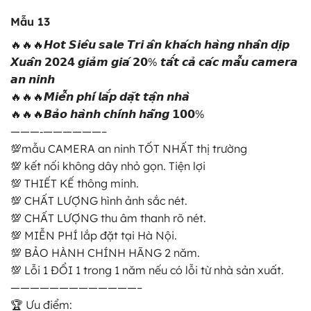
Mẫu 13
🔥🔥🔥𝙃𝙤𝙩 𝙎𝙞𝙚̂𝙪 𝙨𝙖𝙡𝙚 𝙏𝙧𝙞 𝙖̂𝙣 𝙠𝙝𝙖́𝙘𝙝 𝙝𝙖̀𝙣𝙜 𝙣𝙝𝙖̂𝙣 𝙙𝙞̣𝙥
𝙓𝙪𝙖̂𝙣 𝟮𝟬𝟮𝟰 𝙜𝙞𝙖̉𝙢 𝙜𝙞𝙖́ 𝟮𝟬% 𝙩𝙖̂́𝙩 𝙘𝙖̉ 𝙘𝙖́𝙘 𝙢𝙖̂̃𝙪 𝙘𝙖𝙢𝙚𝙧𝙖
𝙖𝙣 𝙣𝙞𝙣𝙝
🔥🔥🔥𝙈𝙞𝙚̂̃𝙣 𝙥𝙝𝙞́ 𝙡𝙖̆́𝙥 𝙙𝙖̣̆𝙩 𝙩𝙖̣̂𝙣 𝙣𝙝𝙖̀
🔥🔥🔥𝘽𝙖̉𝙤 𝙝𝙖̀𝙣𝙝 𝙘𝙝𝙞́𝙣𝙝 𝙝𝙖̃𝙣𝙜 𝟭𝟬𝟬%
———‐——————–
💯mẫu CAMERA an ninh TỐT NHẤT thị trường
💯 kết nối không dây nhỏ gọn. Tiện lợi
💯 THIẾT KẾ thông minh.
💯 CHẤT LƯỢNG hình ảnh sắc nét.
💯 CHẤT LƯỢNG thu âm thanh rõ nét.
💯 MIỄN PHÍ lắp đặt tại Hà Nội.
💯 BẢO HÀNH CHÍNH HÃNG 2 năm.
💯 Lỗi 1 ĐỔI 1 trong 1 năm nếu có lỗi từ nhà sản xuất.
—————————————–
🏆 Ưu điểm: