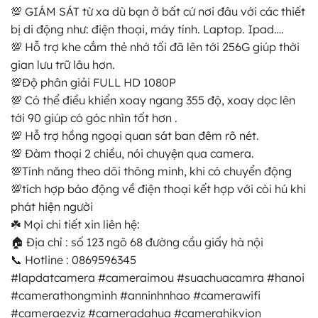
💯 GIÁM SÁT từ xa dù bạn ở bất cứ nơi đâu với các thiết
bị di động như: điện thoại, máy tính. Laptop. Ipad….
💯 Hỗ trợ khe cắm thẻ nhớ tối đã lên tới 256G giúp thời
gian lưu trữ lâu hơn.
💯Độ phân giải FULL HD 1080P
💯 Có thể điều khiển xoay ngang 355 độ, xoay dọc lên
tới 90 giúp có góc nhìn tốt hơn .
💯 Hỗ trợ hồng ngoại quan sát ban đêm rõ nét.
💯 Đàm thoại 2 chiều, nói chuyện qua camera.
💯Tính năng theo dõi thông minh, khi có chuyển động
💯tích hợp báo động về điện thoại kết hợp với còi hú khi
phát hiện người
☘️ Mọi chi tiết xin liên hệ:
🏠 Địa chỉ : số 123 ngõ 68 đường cầu giấy hà nội
📞 Hotline : 0869596345
#lapdatcamera #cameraimou #suachuacamra #hanoi
#camerathongminh #anninhnhao #camerawifi
#cameraezviz #cameradahua #camerahikvion