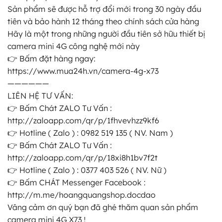
Sản phẩm sẽ được hỗ trợ đổi mới trong 30 ngày đầu
tiên và bảo hành 12 tháng theo chính sách cửa hàng
Hãy là một trong những người đầu tiên sở hữu thiết bị
camera mini 4G công nghệ mới này
👉 Bấm đặt hàng ngay:
https://www.mua24h.vn/camera-4g-x73
——————
LIÊN HỆ TƯ VẤN:
👉 Bấm Chát ZALO Tư Vấn :
http://zaloapp.com/qr/p/1fhvevhzz9kf6
👉 Hotline ( Zalo ) : 0982 519 135 ( NV. Nam )
👉 Bấm Chát ZALO Tư Vấn :
http://zaloapp.com/qr/p/18xi8h1bv7f2t
👉 Hotline ( Zalo ) : 0377 403 526 ( NV. Nữ )
👉 Bấm CHÁT Messenger Facebook :
http://m.me/hoangquangshop.docdao
Vâng cảm ơn quý bạn đã ghé thăm quan sản phẩm
camera mini 4G X73 !