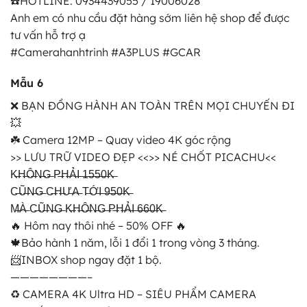
☎️HOTLINE: 0934439055 / 19006028
Anh em có nhu cầu đặt hàng sớm liên hệ shop để được
tư vấn hỗ trợ ạ
#Camerahanhtrinh #A3PLUS #GCAR
Mẫu 6
❌ BẠN ĐỒNG HÀNH AN TOÀN TRÊN MỌI CHUYẾN ĐI
💥
☘️ Camera 12MP – Quay video 4K góc rộng
>> LƯU TRỮ VIDEO ĐẸP <<>> NÉ CHỐT PICACHU<<
K̶̶H̶̶Ô̶̶N̶̶G̶ P̶̶H̶̶Ả̶̶I̶ ̶1̶̶5̶̶5̶̶0̶̶K̶
C̶̶Ũ̶̶N̶̶G̶ C̶̶H̶̶Ư̶̶A̶ T̶̶Ớ̶̶I̶ ̶̶̶9̶̶5̶̶0̶̶K̶
M̶̶À̶ C̶̶Ũ̶̶N̶̶G̶ K̶̶H̶̶Ô̶̶N̶̶G̶ ̶P̶̶H̶̶Ả̶̶I̶ ̶̶6̶̶6̶̶0̶̶K̶
🔥 Hôm nay thôi nhé – 50% OFF 🔥
🍁Bảo hành 1 năm, lỗi 1 đổi 1 trong vòng 3 tháng.
📨INBOX shop ngay đặt 1 bộ.
————————–
♻️ CAMERA 4K Ultra HD – SIÊU PHẨM CAMERA