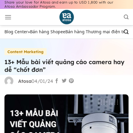
Share your love for Atosa and earn up to USD 1,800 with our
Bỏ
Atosa Ambassador Program.
qua
nội
dung
Blog Center
»
Bán hàng Shopee
Bán hàng Thương mại điện tử
Bán
Content Marketing
13+ Mẫu bài viết quảng cáo camera hay
dễ “chốt đơn”
Atosa
04/01/24