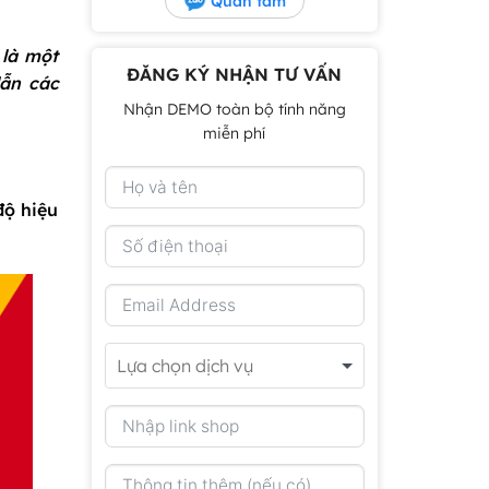
Quan tâm
 là một
ĐĂNG KÝ NHẬN TƯ VẤN
ẫn các
Nhận DEMO toàn bộ tính năng
miễn phí
độ hiệu