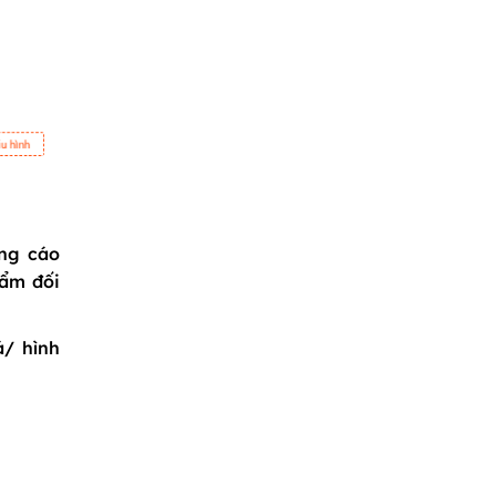
ng cáo
hẩm đối
á/ hình