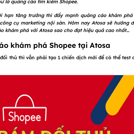
như là quảng cáo tìm kiếm Shopee.
ới hạn tăng trưởng thì đẩy mạnh quảng cáo khám phá
công cụ marketing nội sàn. H
ôm nay Atosa sẽ hướng d
 khám phá với Atosa sao cho đạt hiệu quả cao nhất…
cáo khám phá Shopee tại Atosa
 thủ thì vẫn phải tạo 1 chiến dịch mới để có thể test 