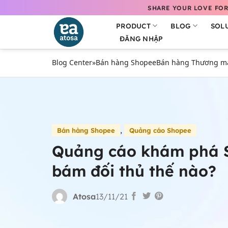
Bỏ
SHARE YOUR LOVE FOR
qua
PRODUCT
BLOG
SOL
nội
ĐĂNG NHẬP
dung
Blog Center
»
Bán hàng Shopee
Bán hàng Thương mại
,
Bán hàng Shopee
Quảng cáo Shopee
Quảng cáo khám phá 
bám đối thủ thế nào?
Atosa
13/11/21