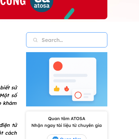
biết sử
Một số
áo khám
Quan tâm ATOSA
điện tử
Nhận ngay tài liệu từ chuyên gia
ột cách