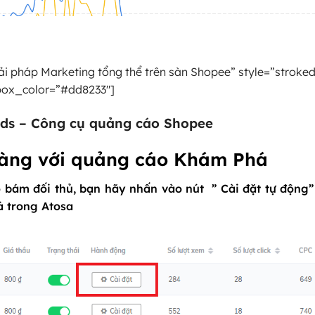
i pháp Marketing tổng thể trên sàn Shopee” style=”stroke
box_color=”#dd8233″]
Ads –
Công cụ quảng cáo Shopee
dàng với quảng cáo Khám Phá
 bám đối thủ, bạn hãy nhấn vào nút ” Cài đặt tự động
 trong Atosa