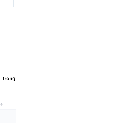
d
” trong