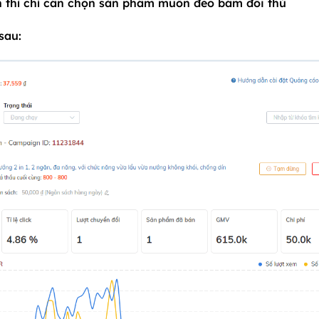
 thì chỉ cần chọn sản phẩm muốn đeo bám đối thủ
sau: