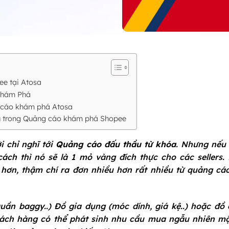
ee tại Atosa
 Khám Phá
g cáo khám phá Atosa
thủ trong Quảng cáo khám phá Shopee
 chỉ nghĩ tới
Quảng cáo đấu thầu từ khóa
. Nhưng nếu 
h thì nó sẽ là 1 mỏ vàng đích thực cho các sellers.
hơn, thậm chí ra đơn nhiều hơn rất nhiều từ quảng c
uần baggy..) Đồ gia dụng (móc dính, giá kệ..) hoặc đồ 
hách hàng có thể phát sinh nhu cầu mua ngẫu nhiên m