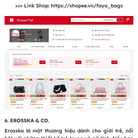
>>> Link Shop:
https://shopee.vn/faya_bags
6. EROSSKA & CO.
Erosska là một thương hiệu dành cho giới trẻ, nổi