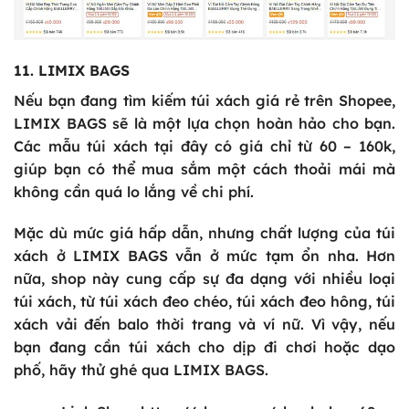
11. LIMIX BAGS
Nếu bạn đang tìm kiếm túi xách giá rẻ trên Shopee,
LIMIX BAGS sẽ là một lựa chọn hoàn hảo cho bạn.
Các mẫu túi xách tại đây có giá chỉ từ 60 – 160k,
giúp bạn có thể mua sắm một cách thoải mái mà
không cần quá lo lắng về chi phí.
Mặc dù mức giá hấp dẫn, nhưng chất lượng của túi
xách ở LIMIX BAGS vẫn ở mức tạm ổn nha. Hơn
nữa, shop này cung cấp sự đa dạng với nhiều loại
túi xách, từ túi xách đeo chéo, túi xách đeo hông, túi
xách vải đến balo thời trang và ví nữ. Vì vậy, nếu
bạn đang cần túi xách cho dịp đi chơi hoặc dạo
phố, hãy thử ghé qua LIMIX BAGS.