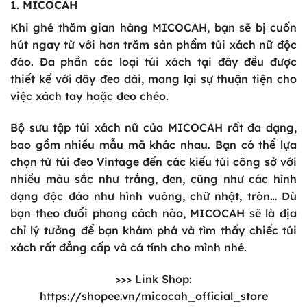
1. MICOCAH
Khi ghé thăm gian hàng MICOCAH, bạn sẽ bị cuốn
hút ngay từ với hơn trăm sản phẩm túi xách nữ độc
đáo. Đa phần các loại túi xách tại đây đều được
thiết kế với dây đeo dài, mang lại sự thuận tiện cho
việc xách tay hoặc đeo chéo.
Bộ sưu tập túi xách nữ của MICOCAH rất đa dạng,
bao gồm nhiều mẫu mã khác nhau. Bạn có thể lựa
chọn từ túi đeo Vintage đến các kiểu túi công sở với
nhiều màu sắc như trắng, đen, cũng như các hình
dạng độc đáo như hình vuông, chữ nhật, tròn… Dù
bạn theo đuổi phong cách nào, MICOCAH sẽ là địa
chỉ lý tưởng để bạn khám phá và tìm thấy chiếc túi
xách rất đẳng cấp và cá tính cho mình nhé.
>>> Link Shop:
https://shopee.vn/micocah_official_store