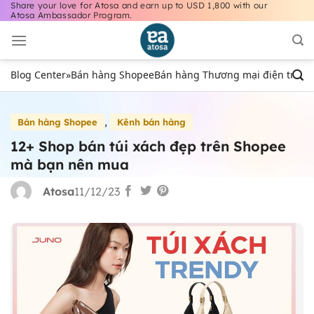
Share your love for Atosa and earn up to USD 1,800 with our
Bỏ
Atosa Ambassador Program.
qua
nội
dung
Blog Center
»
Bán hàng Shopee
Bán hàng Thương mại điện tử
Bán
,
Bán hàng Shopee
Kênh bán hàng
12+ Shop bán túi xách đẹp trên Shopee
mà bạn nên mua
Atosa
11/12/23