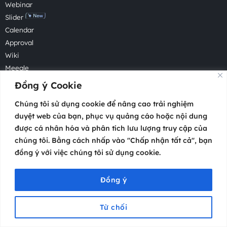
Webinar
Slider
Calendar
Approval
Wiki
Meegle
Forms
Đồng ý Cookie
OKR
Chúng tôi sử dụng cookie để nâng cao trải nghiệm
Open flatform
duyệt web của bạn, phục vụ quảng cáo hoặc nội dung
được cá nhân hóa và phân tích lưu lượng truy cập của
Giá sử dụng
chúng tôi. Bằng cách nhấp vào "Chấp nhận tất cả", bạn
Gói cước
đồng ý với việc chúng tôi sử dụng cookie.
Tính toán giá
Đồng ý
So sánh
Why Atosa
Từ chối
Atosa vs Shopee
Menu
Trang chủ
Video
Cộng đồng
Hỗ trợ
Liên hệ
Atosa vs Google