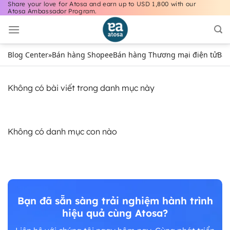
Share your love for Atosa and earn up to USD 1,800 with our
Bỏ
Atosa Ambassador Program.
qua
nội
dung
Blog Center
»
Bán hàng Shopee
Bán hàng Thương mại điện tử
Bán
Không có bài viết trong danh mục này
Không có danh mục con nào
Bạn đã sẵn sàng trải nghiệm hành trình
hiệu quả cùng Atosa?