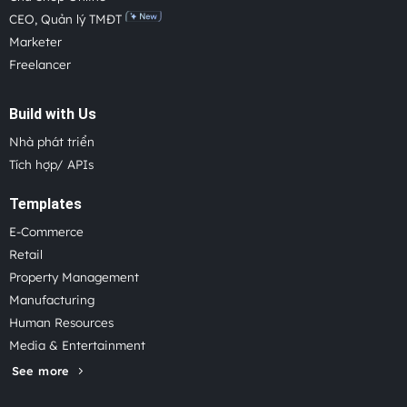
CEO, Quản lý TMĐT
Marketer
Freelancer
Build with Us
Nhà phát triển
Tích hợp/ APIs
Templates
E-Commerce
Retail
Property Management
Manufacturing
Human Resources
Media & Entertainment
See more