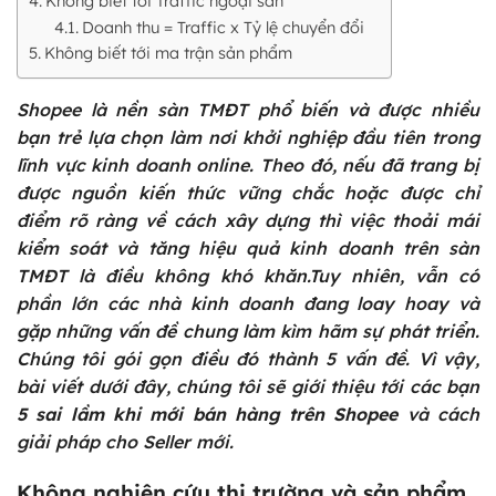
Không biết tới Traffic ngoại sàn
Doanh thu = Traffic x Tỷ lệ chuyển đổi
Không biết tới ma trận sản phẩm
Shopee là nền sàn TMĐT phổ biến và được nhiều
bạn trẻ lựa chọn làm nơi khởi nghiệp đầu tiên trong
lĩnh vực kinh doanh online. Theo đó, nếu đã trang bị
được nguồn kiến thức vững chắc hoặc được chỉ
điểm rõ ràng về cách xây dựng thì việc thoải mái
kiểm soát và tăng hiệu quả kinh doanh trên sàn
TMĐT là điều không khó khăn.Tuy nhiên, vẫn có
phần lớn các nhà kinh doanh đang loay hoay và
gặp những vấn đề chung làm kìm hãm sự phát triển.
Chúng tôi gói gọn điều đó thành 5 vấn đề.
Vì vậy,
bài viết dưới đây, chúng tôi sẽ giới thiệu tới các bạn
5 sai lầm khi mới bán hàng trên Shopee
và cách
giải pháp cho Seller mới.
Không nghiên cứu thị trường và sản phẩm