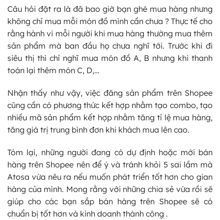
Câu hỏi đặt ra là đã bao giờ bạn ghé mua hàng nhưng
không chỉ mua mỗi món đồ mình cần chưa ? Thực tế cho
rằng hành vi mỗi người khi mua hàng thường mua thêm
sản phẩm mà ban đầu họ chưa nghĩ tới. Trước khi đi
siêu thị thì chỉ nghĩ mua món đồ A, B nhưng khi thanh
toán lại thêm món C, D,…
Nhận thấy như vậy, việc đăng sản phẩm trên Shopee
cũng cần có phương thức kết hợp nhằm tạo combo, tạo
nhiều mã sản phẩm kết hợp nhằm tăng tỉ lệ mua hàng,
tăng giá trị trung bình đơn khi khách mua lên cao.
Tóm lại, những người đang có dự định hoặc mới bán
hàng trên Shopee nên để ý và tránh khỏi 5 sai lầm mà
Atosa vừa nêu ra nếu muốn phát triển tốt hơn cho gian
hàng của mình. Mong rằng với những chia sẻ vừa rồi sẽ
giúp cho các bạn sắp bán hàng trên Shopee sẽ có
chuẩn bị tốt hơn và kinh doanh thành công .