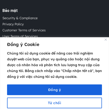
Bảo mật
Security & Compliance
Privacy Policy
Customer Terms of Services
User Terms of Services
Acceptable Use Policy
Đồng ý Cookie
Cookie Policy
Chúng tôi sử dụng cookie để nâng cao trải nghiệm
Cookie Settings
duyệt web của bạn, phục vụ quảng cáo hoặc nội dung
Law Enforcement Request
được cá nhân hóa và phân tích lưu lượng truy cập của
chúng tôi. Bằng cách nhấp vào "Chấp nhận tất cả", bạn
đồng ý với việc chúng tôi sử dụng cookie.
Copyright 2026 © Atosa Tech Pte.
Headquartered in Singapore with offices worldwide.
Đồng ý
Từ chối
Menu
Trang chủ
Video
Cộng đồng
Hỗ trợ
Liên hệ