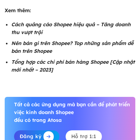
Xem thêm:
Cách
quảng cáo Shopee hiệu quả
– Tăng doanh
thu vượt trội
Nên bán gì trên Shopee
? Top những sản phẩm dễ
bán trên Shopee
Tổng hợp các chi
phí bán hàng Shopee
[Cập nhật
mới nhất – 2023]
Tất cả các ứng dụng mà bạn cần để phát triển
việc kinh doanh Shopee
đều có trong Atosa
Đăng ký
Hỗ trợ 1:1