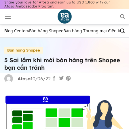
Share your love for Atosa and earn up to USD 1,800 with our
Bỏ
Atosa Ambassador Program.
qua
nội
dung
Blog Center
»
Bán hàng Shopee
Bán hàng Thương mại điện tử
Bán
Bán hàng Shopee
5 Sai lầm khi mới bán hàng trên Shopee
bạn cần tránh
Atosa
10/06/22