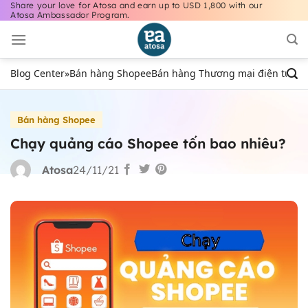
Share your love for Atosa and earn up to USD 1,800 with our
Bỏ
Atosa Ambassador Program.
qua
nội
dung
Blog Center
»
Bán hàng Shopee
Bán hàng Thương mại điện tử
Bán
Bán hàng Shopee
Chạy quảng cáo Shopee tốn bao nhiêu?
Atosa
24/11/21