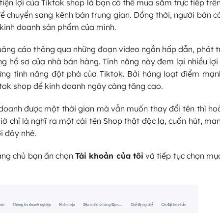
iện lợi của Tiktok shop là bạn có thể mua sắm trực tiếp trê
 chuyển sang kênh bán trung gian. Đồng thời, người bán có
 kinh doanh sản phẩm của mình.
uảng cáo thông qua những đoạn video ngắn hấp dẫn, phát tr
 hồ sơ của nhà bán hàng. Tính năng này đem lại nhiều lợi 
ững tính năng đột phá của Tiktok. Bởi hàng loạt điểm mạn
iktok shop để kinh doanh ngày càng tăng cao.
 doanh được một thời gian mà vẫn muốn thay đổi tên thì ho
ờ chỉ là nghĩ ra một cái tên Shop thật độc lạ, cuốn hút, m
i đây nhé.
rang chủ bạn ấn chọn
Tài khoản của tôi
và tiếp tục chọn m