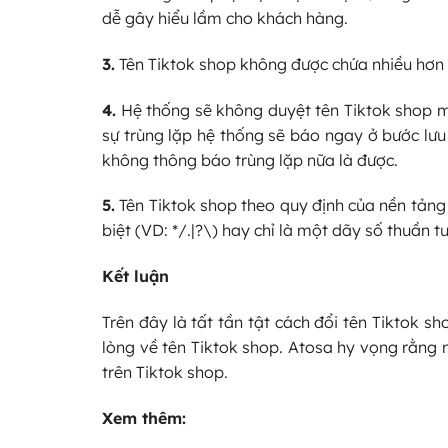
dễ gây hiểu lầm cho khách hàng.
3.
Tên Tiktok shop không được chứa nhiều hơn 
4.
Hệ thống sẽ không duyệt tên Tiktok shop mớ
sự trùng lặp hệ thống sẽ báo ngay ở bước lưu
không thông báo trùng lặp nữa là được.
5.
Tên Tiktok shop theo quy định của nền tảng 
biệt (VD: */.|?\) hay chỉ là một dãy số thuần 
Kết luận
Trên đây là tất tần tật cách đổi tên Tiktok 
lòng về tên Tiktok shop. Atosa hy vọng rằng n
trên Tiktok shop.
Xem thêm: