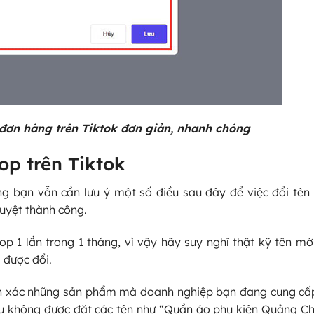
đơn hàng trên Tiktok đơn giản, nhanh chóng
op trên Tiktok
ng bạn vẫn cần lưu ý một số điều sau đây để việc đổi tên 
uyệt thành công.
p 1 lần trong 1 tháng, vì vậy hãy suy nghĩ thật kỹ tên mới
 được đổi.
nh xác những sản phẩm mà doanh nghiệp bạn đang cung cấp
u không được đặt các tên như “Quần áo phụ kiện Quảng Ch