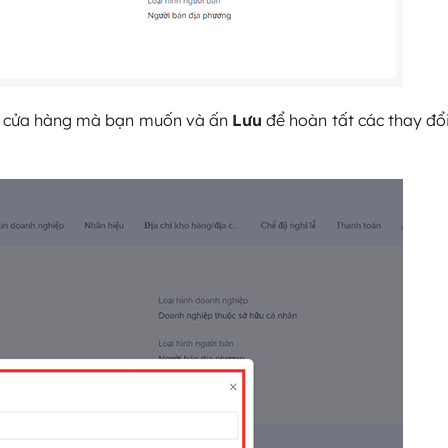
ủa cửa hàng mà bạn muốn và ấn
Lưu
để hoàn tất các thay đổi