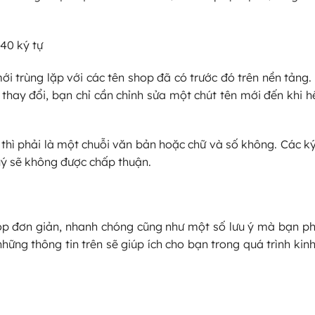
40 ký tự
i trùng lặp với các tên shop đã có trước đó trên nền tảng.
 thay đổi, bạn chỉ cần chỉnh sửa một chút tên mới đến khi h
thì phải là một chuỗi văn bản hoặc chữ và số không. Các ký
tuý sẽ không được chấp thuận.
shop đơn giản, nhanh chóng cũng như một số lưu ý mà bạn p
hững thông tin trên sẽ giúp ích cho bạn trong quá trình ki