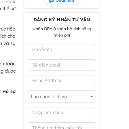
Quan tâm
n Tiktok
 thể sử
ĐĂNG KÝ NHẬN TƯ VẤN
ực tiếp
Nhận DEMO toàn bộ tính năng
miễn phí
ích cho
h và sự
àn toàn
ang được
ục
Hồ sơ