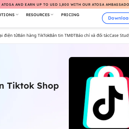
 ATOSA AND EARN UP TO USD 1,800 WITH OUR ATOSA AMBASSAD
UTIONS
RESOURCES
PRICING
Downloa
 điện tử
Bán hàng TikTok
Bản tin TMĐT
Báo chí và đối tác
Case Stud
n Tiktok Shop