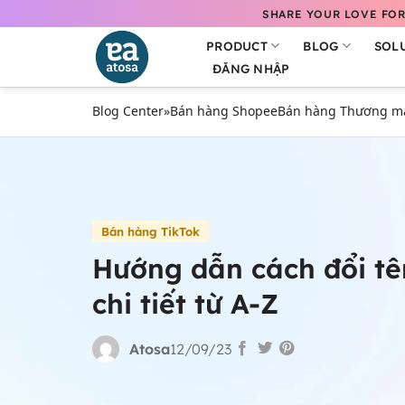
Bỏ
SHARE YOUR LOVE FOR
qua
PRODUCT
BLOG
SOL
nội
ĐĂNG NHẬP
dung
Blog Center
»
Bán hàng Shopee
Bán hàng Thương mại
Bán hàng TikTok
Hướng dẫn cách đổi tê
chi tiết từ A-Z
Atosa
12/09/23