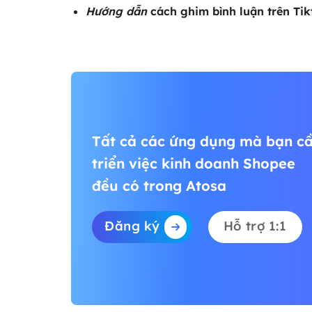
Hướng dẫn
cách ghim bình luận trên Tik
Tất cả các ứng dụng mà bạn cầ
triển việc kinh doanh Shopee
đều có trong Atosa
Đăng ký
Hỗ trợ 1:1