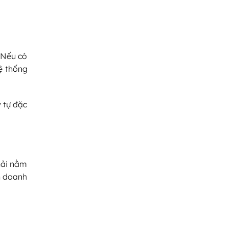
 Nếu có
ệ thống
 tự đặc
hải nằm
nh doanh