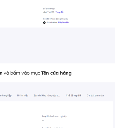
án
và bấm vào mục
Tên cửa hàng