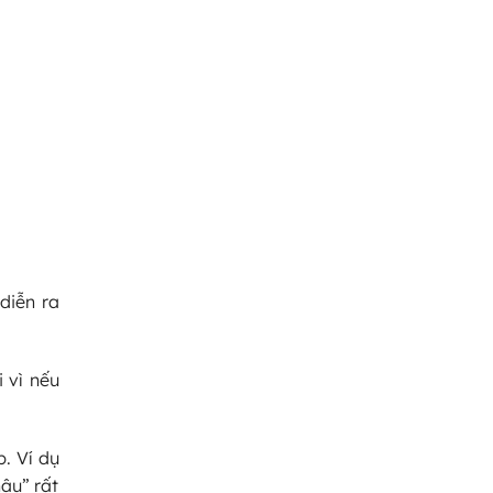
diễn ra
 vì nếu
. Ví dụ
âu” rất