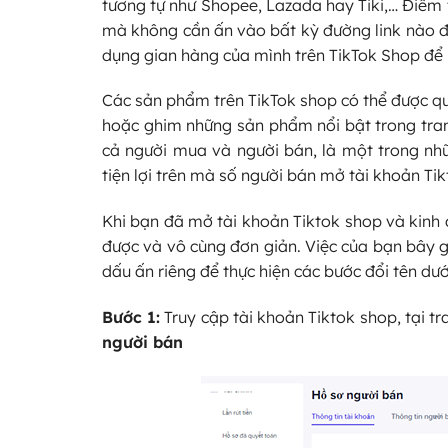
tương tự như Shopee, Lazada hay Tiki,… Điểm t
mà không cần ấn vào bất kỳ đường link nào để
dụng gian hàng của mình trên TikTok Shop để
Các sản phẩm trên TikTok shop có thể được q
hoặc ghim những sản phẩm nổi bật trong trang
cả người mua và người bán, là một trong nh
tiện lợi trên mà số người bán mở tài khoản T
Khi bạn đã mở tài khoản Tiktok shop và kinh
được và vô cùng đơn giản. Việc của bạn bây gi
dấu ấn riêng để thực hiện các bước đổi tên dướ
Bước 1:
Truy cập tài khoản Tiktok shop, tại t
người bán