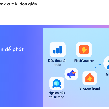
tok
cực kì đơn giản
n để phát