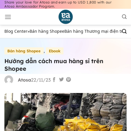
Share your love for Atosa and earn up to USD 1,800 with our
Bỏ
Atosa Ambassador Program.
qua
nội
dung
Blog Center
»
Bán hàng Shopee
Bán hàng Thương mại điện tử
Bán
,
Bán hàng Shopee
Ebook
Hướng dẫn cách mua hàng sỉ trên
Shopee
Atosa
22/11/23