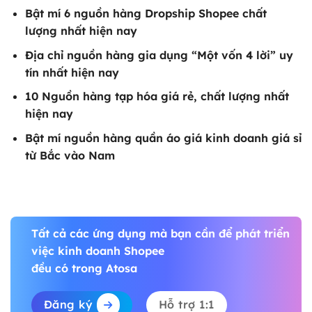
Bật mí 6
nguồn hàng Dropship Shopee
chất
lượng nhất hiện nay
Địa chỉ
nguồn hàng gia dụng
“Một vốn 4 lời” uy
tín nhất hiện nay
10
Nguồn hàng tạp hóa giá rẻ
, chất lượng nhất
hiện nay
Bật mí
nguồn hàng quần áo giá kinh doanh giá sỉ
từ Bắc vào Nam
Tất cả các ứng dụng mà bạn cần để phát triển
việc kinh doanh Shopee
đều có trong Atosa
Đăng ký
Hỗ trợ 1:1