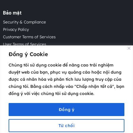
Bảo mật
Security & Compliance
Privacy Policy
Customer Terms of Services
User Terms of Services
Acceptable Use Policy
Đồng ý Cookie
Cookie Policy
Chúng tôi sử dụng cookie để nâng cao trải nghiệm
Cookie Settings
duyệt web của bạn, phục vụ quảng cáo hoặc nội dung
Law Enforcement Request
được cá nhân hóa và phân tích lưu lượng truy cập của
chúng tôi. Bằng cách nhấp vào "Chấp nhận tất cả", bạn
đồng ý với việc chúng tôi sử dụng cookie.
Copyright 2026 © Atosa Tech Pte.
Headquartered in Singapore with offices worldwide.
Đồng ý
Từ chối
Menu
Trang chủ
Video
Cộng đồng
Hỗ trợ
Liên hệ