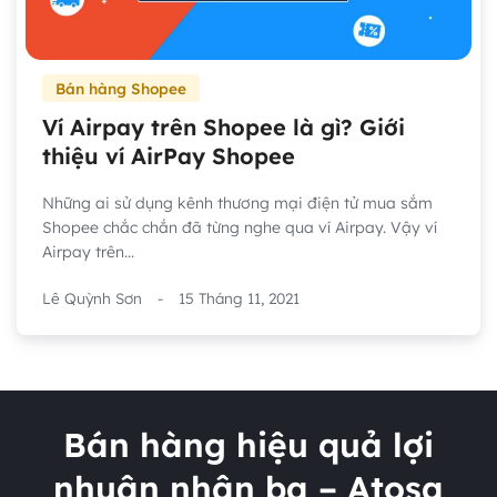
Bán hàng Shopee
Ví Airpay trên Shopee là gì? Giới
thiệu ví AirPay Shopee
Những ai sử dụng kênh thương mại điện tử mua sắm
Shopee chắc chắn đã từng nghe qua ví Airpay. Vậy ví
Airpay trên...
Lê Quỳnh Sơn
-
15 Tháng 11, 2021
Bán hàng hiệu quả lợi
nhuận nhân ba – Atosa