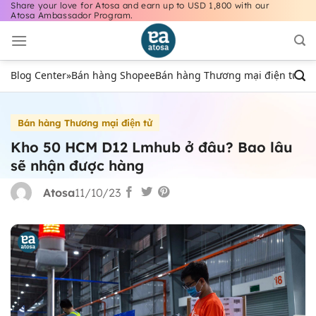
Share your love for Atosa and earn up to USD 1,800 with our
Bỏ
Atosa Ambassador Program.
qua
nội
dung
Blog Center
»
Bán hàng Shopee
Bán hàng Thương mại điện tử
Bán
Bán hàng Thương mại điện tử
Kho 50 HCM D12 Lmhub ở đâu? Bao lâu
sẽ nhận được hàng
Atosa
11/10/23