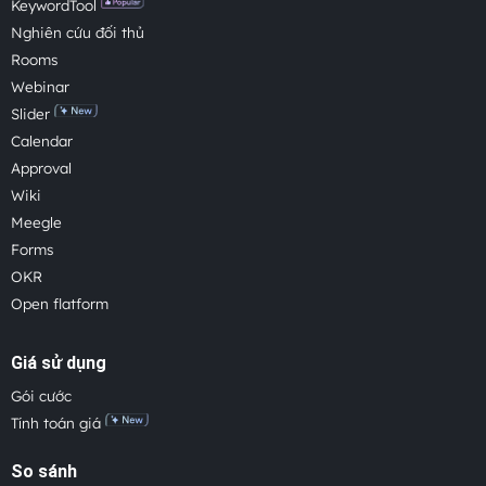
KeywordTool
Nghiên cứu đối thủ
Rooms
Webinar
Slider
Calendar
Approval
Wiki
Meegle
Forms
OKR
Open flatform
Giá sử dụng
Gói cước
Tính toán giá
So sánh