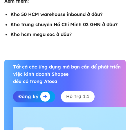
Xem thêm:
Kho 50 HCM warehouse inbound ở đâu
?
Kho trung chuyển Hồ Chí Minh 02 GHN ở đâu
?
Kho hcm mega soc ở đâu
?
Tất cả các ứng dụng mà bạn cần để phát triển
việc kinh doanh Shopee
đều có trong Atosa
Đăng ký
Hỗ trợ 1:1