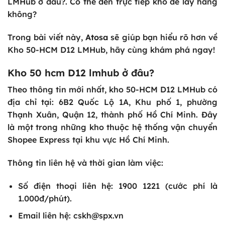
LMHub ở đâu?. Có thể đến trực tiếp kho để lấy hàng
không?
Trong bài viết này,
Atosa
sẽ giúp bạn hiểu rõ hơn về
Kho 50-HCM D12 LMHub, hãy cùng khám phá ngay!
Kho 50 hcm D12 lmhub ở đâu?
Theo thông tin mới nhất, kho 50-HCM D12 LMHub có
địa chỉ tại: 6B2 Quốc Lộ 1A, Khu phố 1, phường
Thạnh Xuân, Quận 12, thành phố Hồ Chí Minh. Đây
là một trong những kho thuộc hệ thống vận chuyển
Shopee Express tại khu vực Hồ Chí Minh.
Thông tin liên hệ và thời gian làm việc:
Số điện thoại liên hệ: 1900 1221 (cước phí là
1.000đ/phút).
Email liên hệ: cskh@spx.vn