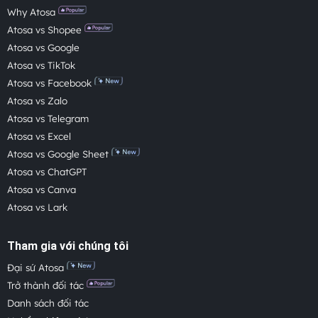
Why Atosa
Atosa vs Shopee
Atosa vs Google
Atosa vs TikTok
Atosa vs Facebook
Atosa vs Zalo
Atosa vs Telegram
Atosa vs Excel
Atosa vs Google Sheet
Atosa vs ChatGPT
Atosa vs Canva
Atosa vs Lark
Tham gia với chúng tôi
Đại sứ Atosa
Trở thành đối tác
Danh sách đối tác