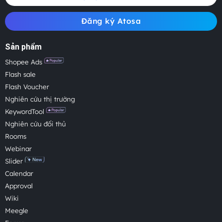
Đăng ký Atosa
Sản phẩm
Shopee Ads
Flash sale
Flash Voucher
Nghiên cứu thị trường
KeywordTool
Nghiên cứu đối thủ
Rooms
Webinar
Slider
Calendar
Approval
Wiki
Meegle