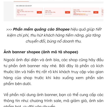
>>>
Phần mềm quảng cáo Shopee
hiệu quả giúp tiết
kiệm chi phí, thu hút khách hàng tiềm năng, gia tăng
chuyển đổi, bùng nổ doanh thu.
Ảnh banner shopee (ảnh mô tả shopee)
Ngoài ảnh đại diện và ảnh bìa, các shop cũng hãy đầu
tư phần ảnh banner này nhé. Bởi đây là phần có kích
thước lớn và hiển thị rất rõ khi khách truy cập vào gian
hàng của shop trước khi kéo xuống xem phần sản
phẩm bên dưới.
Về phần nội dung ảnh banner, bạn có thể cung cấp các
thông tin như: chương trình sale, mã giảm giá, ảnh sản
phẩm hot, ưu đãi vận chuyển…