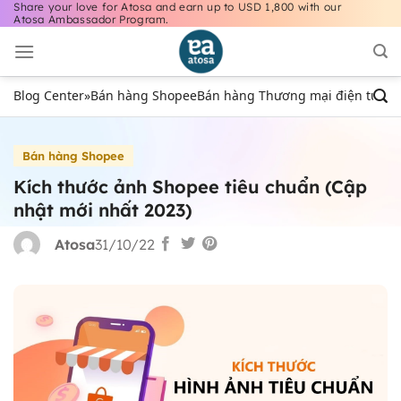
Share your love for Atosa and earn up to USD 1,800 with our
Bỏ
Atosa Ambassador Program.
qua
nội
dung
Blog Center
»
Bán hàng Shopee
Bán hàng Thương mại điện tử
Bán
Bán hàng Shopee
Kích thước ảnh Shopee tiêu chuẩn (Cập
nhật mới nhất 2023)
Atosa
31/10/22