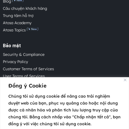
Blog
Câu chuyện khách hàng
Trung tâm hỗ trợ
Atosa Academy
Atosa Topics
Bảo mật
Security & Compliance
Privacy Policy
Customer Terms of Services
User Terms of Services
Acceptable Use Policy
Đồng ý Cookie
Cookie Policy
Chúng tôi sử dụng cookie để nâng cao trải nghiệm
Cookie Settings
duyệt web của bạn, phục vụ quảng cáo hoặc nội dung
Law Enforcement Request
được cá nhân hóa và phân tích lưu lượng truy cập của
chúng tôi. Bằng cách nhấp vào "Chấp nhận tất cả", bạn
đồng ý với việc chúng tôi sử dụng cookie.
Copyright 2026 © Atosa Tech Pte.