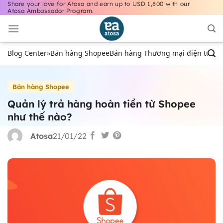
Share your love for Atosa and earn up to USD 1,800 with our
Bỏ
Atosa Ambassador Program.
qua
nội
dung
Blog Center
»
Bán hàng Shopee
Bán hàng Thương mại điện tử
Bán
Bán hàng Shopee
Quản lý trả hàng hoàn tiền từ Shopee
như thế nào?
Atosa
21/01/22