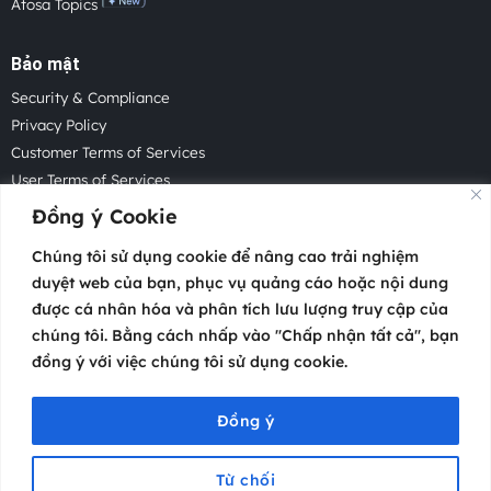
Atosa Topics
Bảo mật
Security & Compliance
Privacy Policy
Customer Terms of Services
User Terms of Services
Acceptable Use Policy
Đồng ý Cookie
Cookie Policy
Chúng tôi sử dụng cookie để nâng cao trải nghiệm
Cookie Settings
duyệt web của bạn, phục vụ quảng cáo hoặc nội dung
Law Enforcement Request
được cá nhân hóa và phân tích lưu lượng truy cập của
chúng tôi. Bằng cách nhấp vào "Chấp nhận tất cả", bạn
đồng ý với việc chúng tôi sử dụng cookie.
Copyright 2026 © Atosa Tech Pte.
Headquartered in Singapore with offices worldwide.
Đồng ý
Từ chối