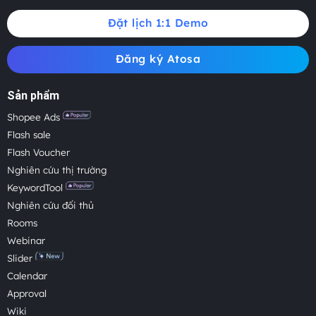
Đặt lịch 1:1 Demo
Đăng ký Atosa
Sản phẩm
Shopee Ads
Flash sale
Flash Voucher
Nghiên cứu thị trường
KeywordTool
Nghiên cứu đối thủ
Rooms
Webinar
Slider
Calendar
Approval
Wiki