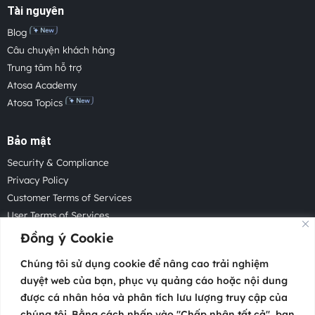
Tài nguyên
Blog
Câu chuyện khách hàng
Trung tâm hỗ trợ
Atosa Academy
Atosa Topics
Bảo mật
Security & Compliance
Privacy Policy
Customer Terms of Services
User Terms of Services
Acceptable Use Policy
Đồng ý Cookie
Cookie Policy
Chúng tôi sử dụng cookie để nâng cao trải nghiệm
Cookie Settings
duyệt web của bạn, phục vụ quảng cáo hoặc nội dung
Law Enforcement Request
được cá nhân hóa và phân tích lưu lượng truy cập của
chúng tôi. Bằng cách nhấp vào "Chấp nhận tất cả", bạn