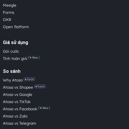
Meegle
Forms
OKR
Open flatform
Giá sử dụng
Gói cước
Tính toán giá
So sánh
Why Atosa
Atosa vs Shopee
Atosa vs Google
Atosa vs TikTok
Atosa vs Facebook
Atosa vs Zalo
Atosa vs Telegram