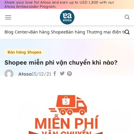
Share your love for Atosa and earn up to USD 1,800 with our
Bỏ
Atosa Ambassador Program.
qua
nội
dung
Blog Center
»
Bán hàng Shopee
Bán hàng Thương mại điện tử
Bán
Bán hàng Shopee
Shopee miễn phí vận chuyển khi nào?
Atosa
15/12/21