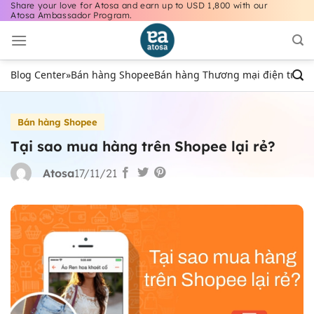
Share your love for Atosa and earn up to USD 1,800 with our
Bỏ
Atosa Ambassador Program.
qua
nội
dung
Blog Center
»
Bán hàng Shopee
Bán hàng Thương mại điện tử
Bán
Bán hàng Shopee
Tại sao mua hàng trên Shopee lại rẻ?
Atosa
17/11/21