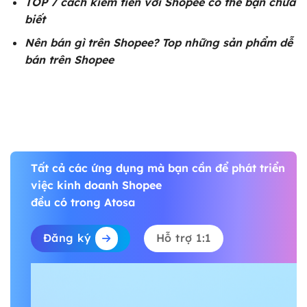
TOP 7
cách kiếm tiền với Shopee
có thể bạn chưa
biết
Nên
bán gì trên Shopee
? Top những sản phẩm dễ
bán trên Shopee
Tất cả các ứng dụng mà bạn cần để phát triển
việc kinh doanh Shopee
đều có trong Atosa
Đăng ký
Hỗ trợ 1:1