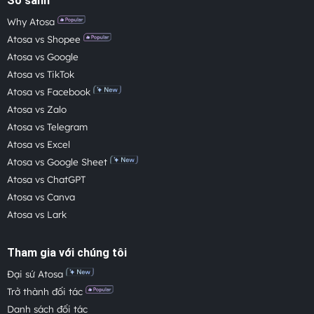
So sánh
Why Atosa
Atosa vs Shopee
Atosa vs Google
Atosa vs TikTok
Atosa vs Facebook
Atosa vs Zalo
Atosa vs Telegram
Atosa vs Excel
Atosa vs Google Sheet
Atosa vs ChatGPT
Atosa vs Canva
Atosa vs Lark
Tham gia với chúng tôi
Đại sứ Atosa
Trở thành đối tác
Danh sách đối tác