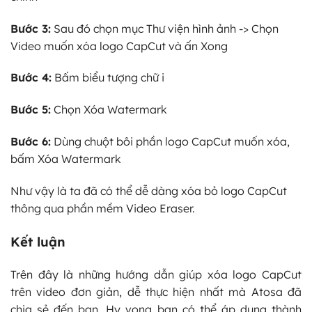
Bước 3:
Sau đó chọn mục Thư viện hình ảnh -> Chọn
Video muốn xóa logo CapCut và ấn Xong
Bước 4:
Bấm biểu tượng chữ i
Bước 5:
Chọn Xóa Watermark
Bước 6:
Dùng chuột bôi phần logo CapCut muốn xóa,
bấm Xóa Watermark
Như vậy là ta đã có thể dễ dàng xóa bỏ logo CapCut
thông qua phần mềm Video Eraser.
Kết luận
Trên đây là những hướng dẫn giúp xóa logo CapCut
trên video đơn giản, dễ thực hiện nhất mà Atosa đã
chia sẻ đến bạn. Hy vọng bạn có thể áp dụng thành