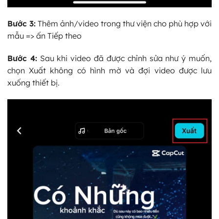
Bước 3:
Thêm ảnh/video trong thư viện cho phù hợp với
mẫu => ấn Tiếp theo
Bước 4:
Sau khi video đã được chỉnh sửa như ý muốn,
chọn Xuất không có hình mờ và đợi video được lưu
xuống thiết bị.