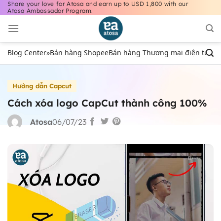
Share your love for Atosa and earn up to USD 1,800 with our
Bỏ
Atosa Ambassador Program.
qua
nội
dung
Blog Center
»
Bán hàng Shopee
Bán hàng Thương mại điện tử
Bán
Hướng dẫn Capcut
Cách xóa logo CapCut thành công 100%
Atosa
06/07/23