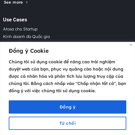
See more
Use Cases
Atosa cho Startup
Kinh doanh đa Quốc gia
Agency
Đồng ý Cookie
Freelancers
Bán hàng đa kênh
Chúng tôi sử dụng cookie để nâng cao trải nghiệm
Cho Shop thời trang
duyệt web của bạn, phục vụ quảng cáo hoặc nội dung
Giáo dục
được cá nhân hóa và phân tích lưu lượng truy cập của
Cho shop bán lẻ
chúng tôi. Bằng cách nhấp vào "Chấp nhận tất cả", bạn
Shop công nghệ
đồng ý với việc chúng tôi sử dụng cookie.
Tài nguyên
Đồng ý
Blog
Câu chuyện khách hàng
Từ chối
Trung tâm hỗ trợ
Menu
Trang chủ
Video
Cộng đồng
Hỗ trợ
Liên hệ
Atosa Academy