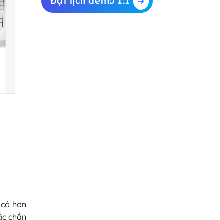
Đặt lịch demo 1:1
 có hơn
ắc chắn