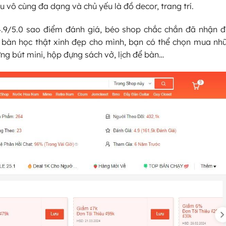
ô cùng đa dạng và chủ yếu là đồ decor, trang trí.
 4.9/5.0 sao điểm đánh giá, béo shop chắc chắn đã nhận đ
r bàn học thật xinh đẹp cho mình, bạn có thể chọn mua nh
ng bút mini, hộp đựng sách vở, lịch để bàn…