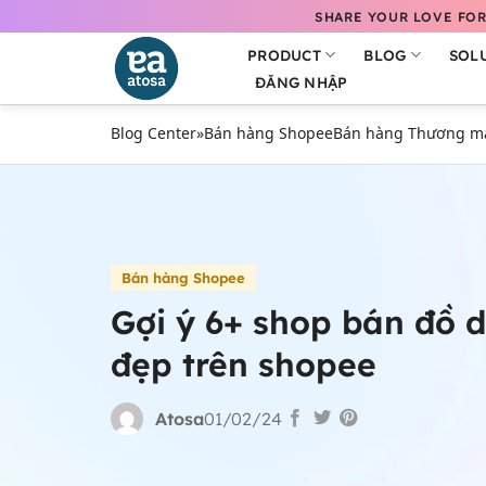
Bỏ
SHARE YOUR LOVE FOR
qua
PRODUCT
BLOG
SOL
nội
ĐĂNG NHẬP
dung
Blog Center
»
Bán hàng Shopee
Bán hàng Thương mại
Bán hàng Shopee
Gợi ý 6+ shop bán đồ 
đẹp trên shopee
Atosa
01/02/24