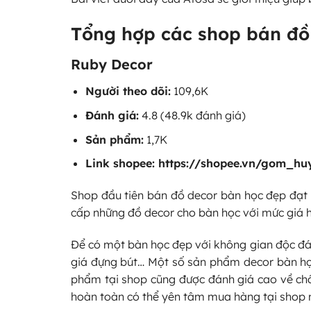
Tổng hợp các shop bán đồ
Ruby Decor
Người theo dõi:
109,6K
Đánh giá:
4.8 (48.9k đánh giá)
Sản phẩm:
1,7K
Link shopee:
https://shopee.vn/gom_hu
Shop đầu tiên bán đồ decor bàn học đẹp đạt 
cấp những đồ decor cho bàn học với mức giá 
Để có một bàn học đẹp với không gian độc đáo,
giá đựng bút… Một số sản phẩm decor bàn học 
phẩm tại shop cũng được đánh giá cao về chất
hoàn toàn có thể yên tâm mua hàng tại shop 