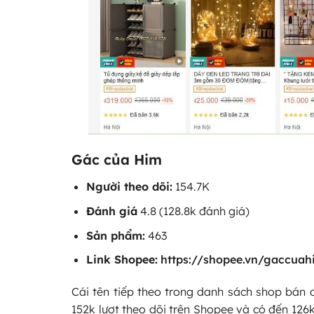
Gác của Him
Người theo dõi:
154.7K
Đánh giá
4.8 (128.8k đánh giá)
Sản phẩm:
463
Link Shopee:
https://shopee.vn/gaccuah
Cái tên tiếp theo trong danh sách shop bán 
152k lượt theo dõi trên Shopee và có đến 126