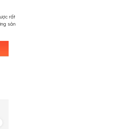
ược rất
ững sản