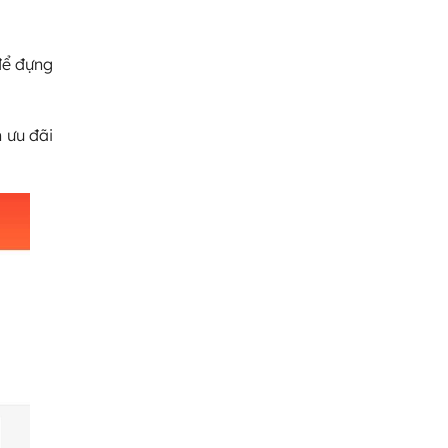
để đựng
 ưu đãi