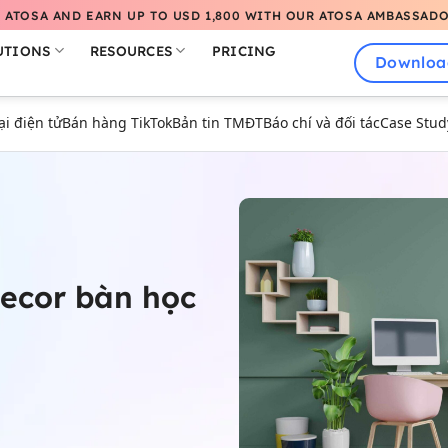
 ATOSA AND EARN UP TO USD 1,800 WITH OUR ATOSA AMBASSAD
UTIONS
RESOURCES
PRICING
Downloa
 điện tử
Bán hàng TikTok
Bản tin TMĐT
Báo chí và đối tác
Case Stud
decor bàn học