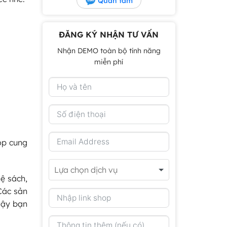
Quan tâm
ĐĂNG KÝ NHẬN TƯ VẤN
Nhận DEMO toàn bộ tính năng
miễn phí
op cung
kệ sách,
Các sản
vậy bạn