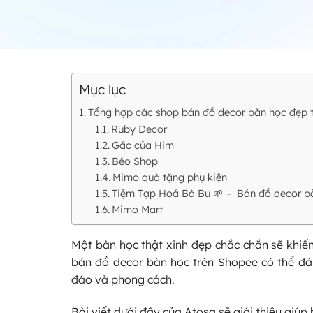
Mục lục
Tổng hợp các shop bán đồ decor bàn học đẹp 
Ruby Decor
Gác của Him
Béo Shop
Mimo quà tặng phụ kiện
Tiệm Tạp Hoá Bà Bu 🌱 – Bán đồ decor b
Mimo Mart
Một bàn học thật xinh đẹp chắc chắn sẽ khiến
bán đồ decor bàn học trên Shopee có thể đá
đáo và phong cách.
Bài viết dưới đây của Atosa sẽ giới thiệu giú