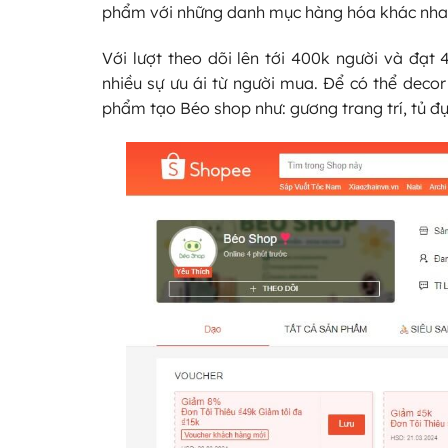
phẩm với những danh mục hàng hóa khác nhau v
Với lượt theo dõi lên tới 400k người và đạt
nhiều sự ưu ái từ người mua. Để có thể deco
phẩm tạo Béo shop như: gương trang trí, tủ đự