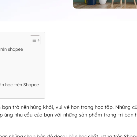
trên shopee
àn học trên Shopee
 bạn trở nên hứng khởi, vui vẻ hơn trong học tập. Những c
p ứng nhu cầu của bạn với những sản phẩm trang trí bàn 
p bạn những shop bán đồ decor bàn học chất lượng trên Shop