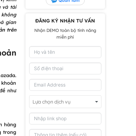
Quan tâm
 và tài
n không
ĐĂNG KÝ NHẬN TƯ VẤN
oá gian
ản trên
Nhận DEMO toàn bộ tính năng
miễn phí
hoản
Lazada.
i khoản
 đề như
ơn hàng
 trong