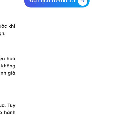
Đặt lịch demo 1:1
ước khi
ạn.
iệu hoá
n không
ánh giá
ua.
Tuy
ảo hành