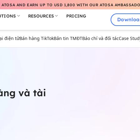
 ATOSA AND EARN UP TO USD 1,800 WITH OUR ATOSA AMBASSAD
UTIONS
RESOURCES
PRICING
Downloa
 điện tử
Bán hàng TikTok
Bản tin TMĐT
Báo chí và đối tác
Case Stud
ng và tài