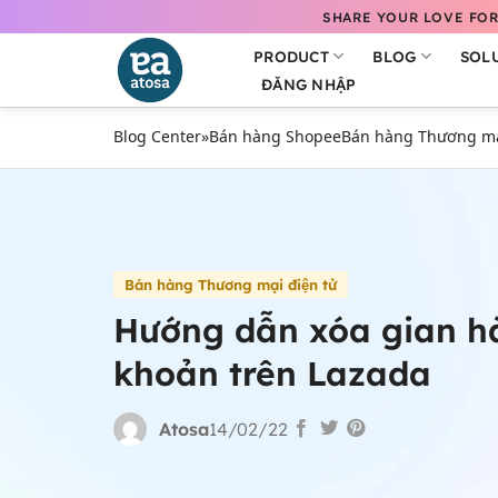
Bỏ
SHARE YOUR LOVE FOR
qua
PRODUCT
BLOG
SOL
nội
ĐĂNG NHẬP
dung
Blog Center
»
Bán hàng Shopee
Bán hàng Thương mại
Bán hàng Thương mại điện tử
Hướng dẫn xóa gian hà
khoản trên Lazada
Atosa
14/02/22