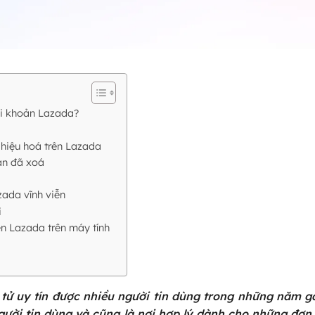
tài khoản Lazada?
 hiệu hoá trên Lazada
oản đã xoá
zada vĩnh viễn
i
ên Lazada trên máy tính
?
tử uy tín được nhiều người tin dùng trong những năm g
ười tin dùng và cũng là nơi hợp lý dành cho những đơn 