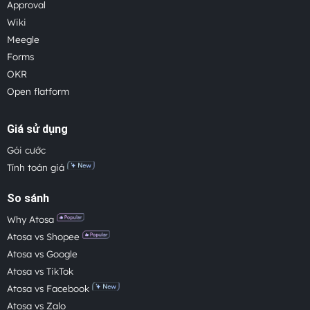
Approval
Wiki
Meegle
Forms
OKR
Open flatform
Giá sử dụng
Gói cước
Tính toán giá
So sánh
Why Atosa
Atosa vs Shopee
Atosa vs Google
Atosa vs TikTok
Atosa vs Facebook
Atosa vs Zalo