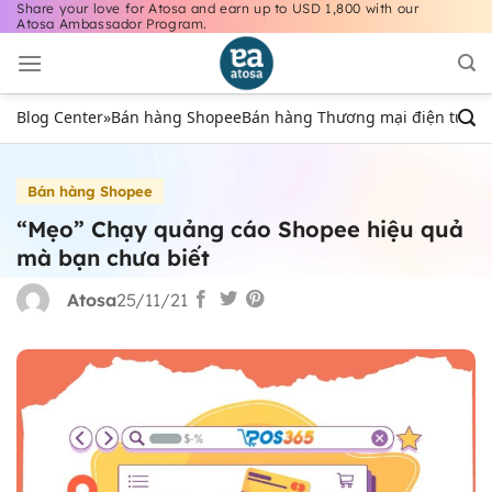
Share your love for Atosa and earn up to USD 1,800 with our
Bỏ
Atosa Ambassador Program.
qua
nội
dung
Blog Center
»
Bán hàng Shopee
Bán hàng Thương mại điện tử
Bán
Bán hàng Shopee
“Mẹo” Chạy quảng cáo Shopee hiệu quả
mà bạn chưa biết
Atosa
25/11/21