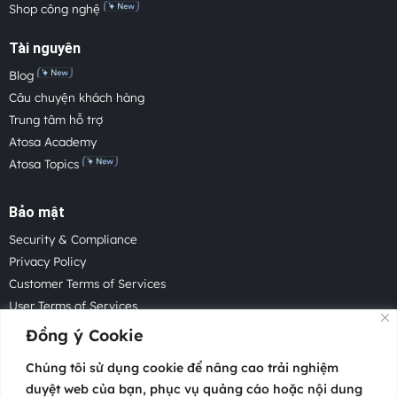
Shop công nghệ
Tài nguyên
Blog
Câu chuyện khách hàng
Trung tâm hỗ trợ
Atosa Academy
Atosa Topics
Bảo mật
Security & Compliance
Privacy Policy
Customer Terms of Services
User Terms of Services
Acceptable Use Policy
Đồng ý Cookie
Cookie Policy
Chúng tôi sử dụng cookie để nâng cao trải nghiệm
Cookie Settings
duyệt web của bạn, phục vụ quảng cáo hoặc nội dung
Law Enforcement Request