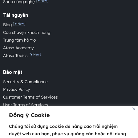
Shop công nghệ
Tài nguyên
Blog
Câu chuyện khách hàng
Trung tâm hỗ trợ
Atosa Academy
Atosa Topics
Bảo mật
Security & Compliance
Privacy Policy
Customer Terms of Services
User Terms of Services
Acceptable Use Policy
Đồng ý Cookie
Cookie Policy
Chúng tôi sử dụng cookie để nâng cao trải nghiệm
Cookie Settings
duyệt web của bạn, phục vụ quảng cáo hoặc nội dung
Law Enforcement Request