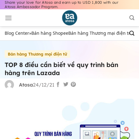
Share your love for Atosa and earn up to USD 1,800 with our
Bỏ
Atosa Ambassador Program.
qua
nội
dung
Blog Center
»
Bán hàng Shopee
Bán hàng Thương mại điện tử
Bán
Bán hàng Thương mại điện tử
TOP 8 điều cần biết về quy trình bán
hàng trên Lazada
Atosa
24/12/21