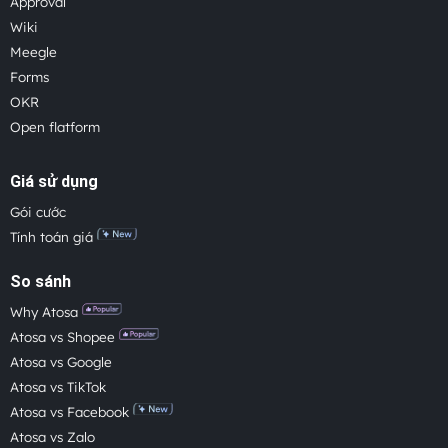
Approval
Wiki
Meegle
Forms
OKR
Open flatform
Giá sử dụng
Gói cước
Tính toán giá
So sánh
Why Atosa
Atosa vs Shopee
Atosa vs Google
Atosa vs TikTok
Atosa vs Facebook
Atosa vs Zalo