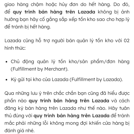
giao hàng chậm hoặc hủy đơn do hết hàng. Do đó,
để
quy trình bán hàng trên Lazada
không bị ảnh
hưởng bạn hãy cố gắng sắp xếp tồn kho sao cho hợp lý
để tránh bị hết hàng.
Lazada cũng hỗ trợ người bán quản lý tồn kho với 02
hình thức:
Chủ động quản lý tồn kho/sản phẩm/đơn hàng
(Fulfillment by Merchant).
Ký gửi tại kho của Lazada (Fulfillment by Lazada).
Qua những lưu ý trên chắc chắn bạn cũng đã hiểu được
phần nào
quy trình bán hàng trên Lazada
và cách
đăng ký bán hàng trên Lazada như thế nào. Hãy tuân
thủ đúng với
quy trình bán hàng trên Lazada
để tránh
mắc phải những lỗi không mong đợi khiến cửa hàng bị
đánh giá nhé.