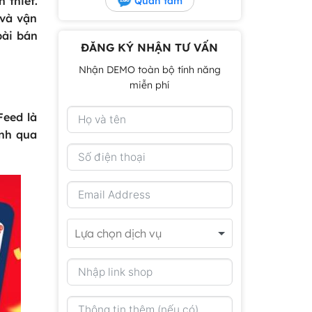
 thiết.
Quan tâm
 và vận
bài bán
ĐĂNG KÝ NHẬN TƯ VẤN
Nhận DEMO toàn bộ tính năng
miễn phí
Feed là
anh qua