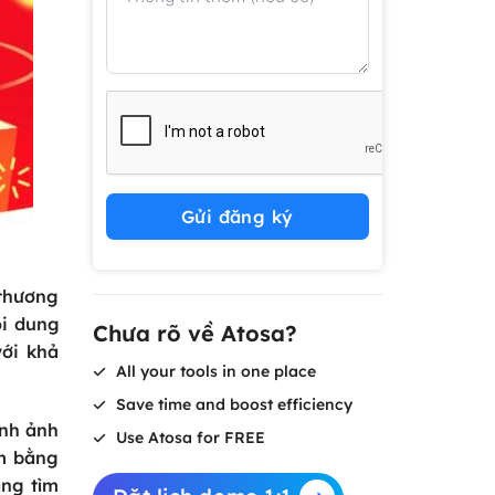
Gửi đăng ký
 thương
ội dung
Chưa rõ về Atosa?
với khả
All your tools in one place
Save time and boost efficiency
ình ảnh
Use Atosa for FREE
ẩm bằng
àng tìm