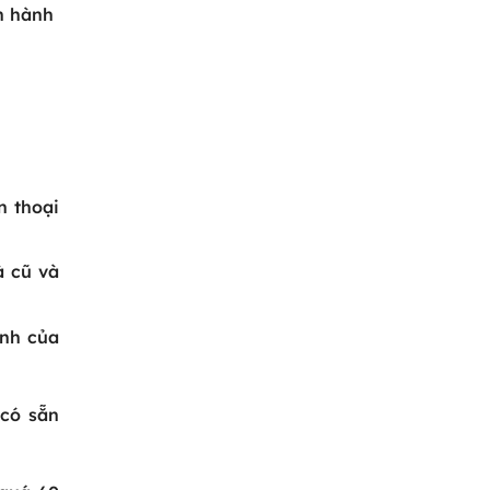
n hành
n thoại
à cũ và
ảnh của
có sẵn