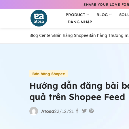
Bỏ
SHARE YOUR LOVE FOR
qua
PRODUCT
BLOG
SOL
nội
ĐĂNG NHẬP
dung
Blog Center
»
Bán hàng Shopee
Bán hàng Thương mại
Bán hàng Shopee
Hướng dẫn đăng bài b
quả trên Shopee Feed
Atosa
22/12/21