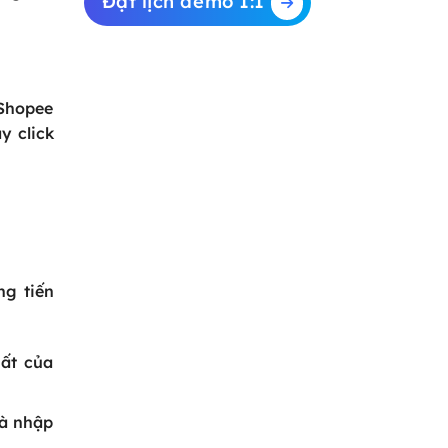
Đặt lịch demo 1:1
 Shopee
y click
ng tiến
ất của
và nhập