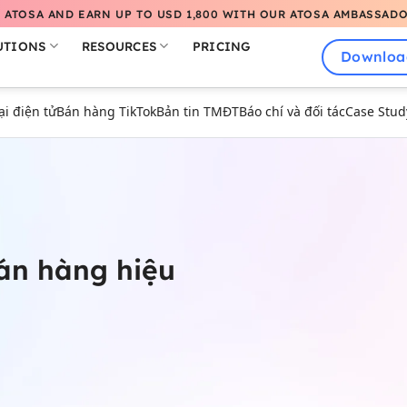
 ATOSA AND EARN UP TO USD 1,800 WITH OUR ATOSA AMBASSAD
UTIONS
RESOURCES
PRICING
Downloa
 điện tử
Bán hàng TikTok
Bản tin TMĐT
Báo chí và đối tác
Case Stud
án hàng hiệu