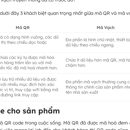
n dưới đây 3 khách biệt quan trọng nhất giữa mã QR và mã v
Mã QR
Mã Vạch
là có dạng hình vuông, các dữ
Đa phần là hình chữ nhật, thiết b
n thị theo chiều dọc hoặc
dữ liệu theo chiều ngang.
hứa các ký tự được mã hóa
Chứa ít dữ liệu hơn mã QR, mã h
ơn hàng trăm lần so với mã
chậm hơn.
iến tốc độ mã hoá nhanh hơn.
lưu trữ nhiều dữ liệu và được
Đa phần mã vạch thường cung 
với nhiều mục đích hơn: xác
thông tin chính của sản phẩm nh
c vị trí, truy cập wifi bằng mã
tên nhà sản xuất
đường link truy cập
de cho sản phẩm
 mã QR code trong cuộc sống. Mã QR đã được mã hoá đem 
ài việc mang lợi ích đến cho khách hàng thì QR code cũng 