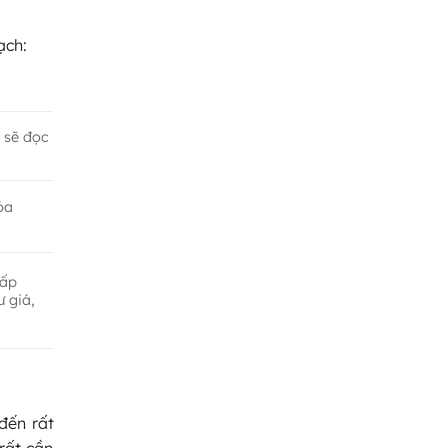
ạch:
ị sẽ đọc
óa
cấp
ư giá,
đến rất
rất cần