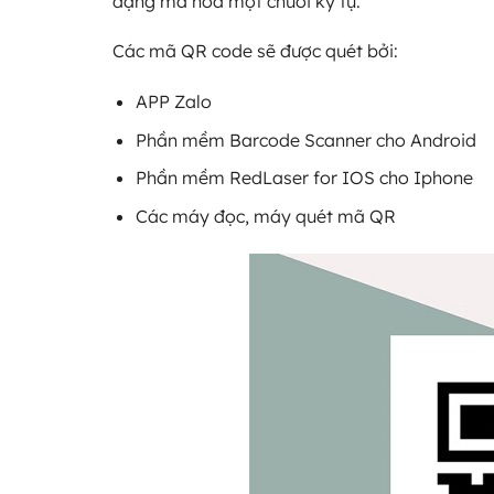
dạng mã hoá một chuỗi ký tự.
Các mã QR code sẽ được quét bởi:
APP Zalo
Phần mềm Barcode Scanner cho Android
Phần mềm RedLaser for IOS cho Iphone
Các máy đọc, máy quét mã QR