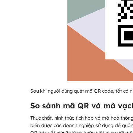
Sau khi người dùng quét mã QR code, tất cả nhữ
So sánh mã QR và mã vạch
Thực chất, hình thức tích hợp và mã hoá thôn
biến được các doanh nghiệp sử dụng để quản 
QR lại xuất hiện? Nó có khác biệt gì so với m