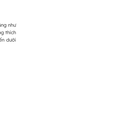
ũng như
g thích
ến dưới