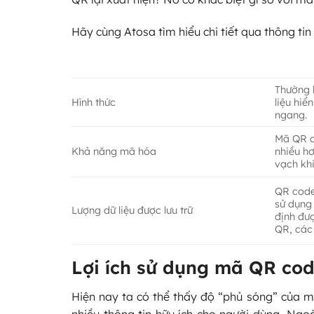
Hãy cùng Atosa tìm hiểu chi tiết qua thông ti
Thường 
Hình thức
liệu hiể
ngang.
Mã QR c
Khả năng mã hóa
nhiều h
vạch kh
QR code 
sử dụng 
Lượng dữ liệu được lưu trữ
định đượ
QR, các 
Lợi ích sử dụng mã QR co
Hiện nay ta có thể thấy độ “phủ sóng” của
nhiều thông tin hữu ích cho người dùng. Ngo