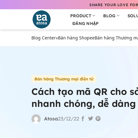
Bỏ
SHARE YOUR LOVE FOR
qua
PRODUCT
BLOG
SOL
nội
ĐĂNG NHẬP
dung
Blog Center
»
Bán hàng Shopee
Bán hàng Thương mại
Bán hàng Thương mại điện tử
Cách tạo mã QR cho 
nhanh chóng, dễ dàng
Atosa
23/12/22