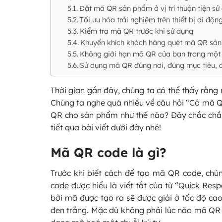
Đặt mã QR sản phẩm ở vị trí thuận tiện sử
Tối ưu hóa trải nghiệm trên thiết bị di độn
Kiểm tra mã QR trước khi sử dụng
Khuyến khích khách hàng quét mã QR sả
Không giới hạn mã QR của bạn trong một
Sử dụng mã QR đúng nơi, đúng mục tiêu, 
Thời gian gần đây, chúng ta có thể thấy rằng
Chúng ta nghe quá nhiều về câu hỏi “Có mã QR
QR cho sản phẩm như thế nào? Đây chắc chắn 
tiết qua bài viết dưới đây nhé!
Mã QR code là gì?
Trước khi biết cách để tạo mã QR code, chú
code được hiểu là viết tắt của từ “Quick Res
bởi mã được tạo ra sẽ được giải ở tốc độ ca
đen trắng. Mặc dù không phải lúc nào mã QR 