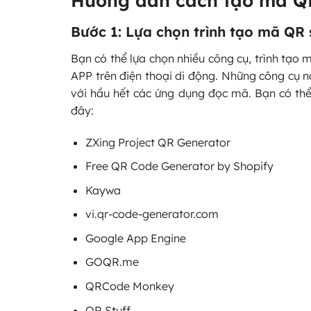
Bước 1: Lựa chọn trình tạo mã QR
Bạn có thể lựa chọn nhiều công cụ, trình tạo
APP trên điện thoại di động. Những công cụ 
với hầu hết các ứng dụng đọc mã. Bạn có t
đây:
ZXing Project QR Generator
Free QR Code Generator by Shopify
Kaywa
vi.qr-code-generator.com
Google App Engine
GOQR.me
QRCode Monkey
QR Stuff…