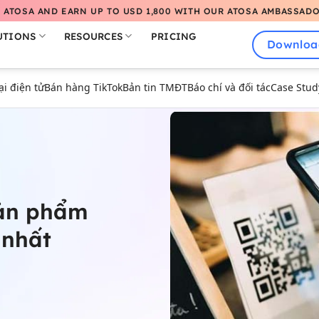
 ATOSA AND EARN UP TO USD 1,800 WITH OUR ATOSA AMBASSAD
UTIONS
RESOURCES
PRICING
Downloa
 điện tử
Bán hàng TikTok
Bản tin TMĐT
Báo chí và đối tác
Case Stud
sản phẩm
 nhất