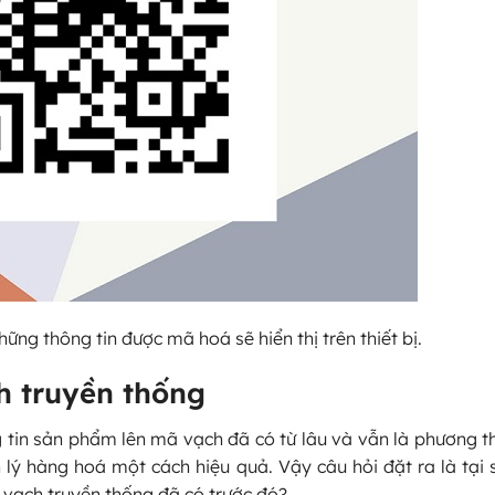
ng thông tin được mã hoá sẽ hiển thị trên thiết bị.
 truyền thống
g tin sản phẩm lên mã vạch đã có từ lâu và vẫn là phương t
lý hàng hoá một cách hiệu quả. Vậy câu hỏi đặt ra là tại
ã vạch truyền thống đã có trước đó?