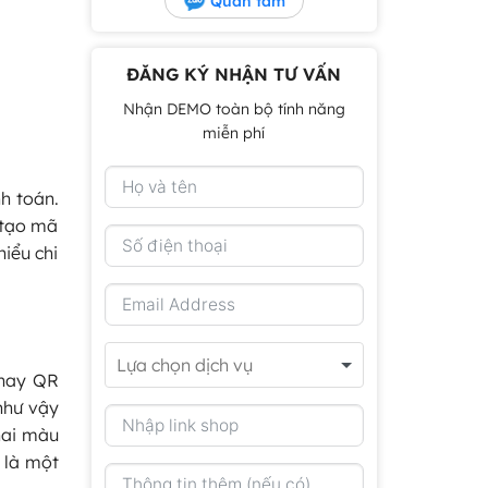
Quan tâm
ĐĂNG KÝ NHẬN TƯ VẤN
Nhận DEMO toàn bộ tính năng
miễn phí
h toán.
 tạo mã
iểu chi
 hay QR
như vậy
hai màu
 là một