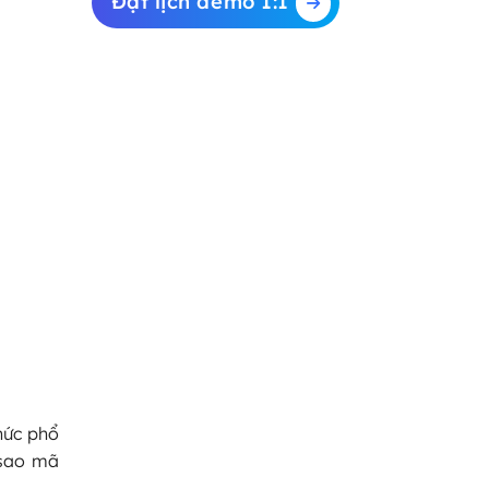
Đặt lịch demo 1:1
hức phổ
 sao mã