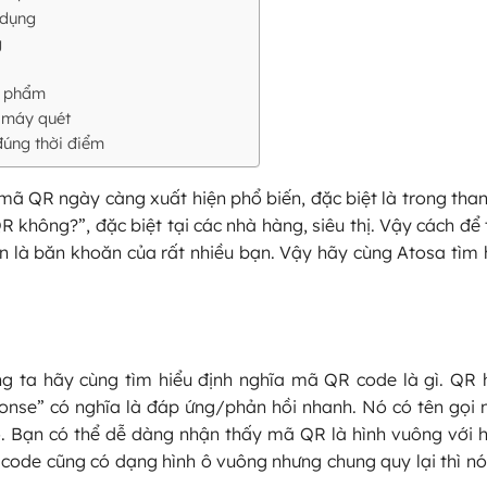
 dụng
g
n phẩm
 máy quét
đúng thời điểm
 mã QR ngày càng xuất hiện phổ biến, đặc biệt là trong than
 không?”, đặc biệt tại các nhà hàng, siêu thị. Vậy cách để
là băn khoăn của rất nhiều bạn. Vậy hãy cùng Atosa tìm h
ng ta hãy cùng tìm hiểu định nghĩa mã QR code là gì. QR
ponse” có nghĩa là đáp ứng/phản hồi nhanh. Nó có tên gọi 
o. Bạn có thể dễ dàng nhận thấy mã QR là hình vuông với 
code cũng có dạng hình ô vuông nhưng chung quy lại thì nó