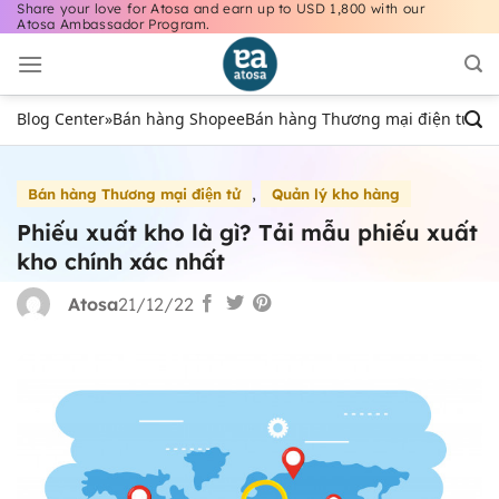
Share your love for Atosa and earn up to USD 1,800 with our
Bỏ
Atosa Ambassador Program.
qua
nội
dung
Blog Center
»
Bán hàng Shopee
Bán hàng Thương mại điện tử
Bán
,
Bán hàng Thương mại điện tử
Quản lý kho hàng
Phiếu xuất kho là gì? Tải mẫu phiếu xuất
kho chính xác nhất
Atosa
21/12/22