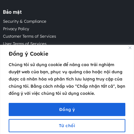
Bảo mật
Security & Compliance
Privacy Policy
Customer Terms of Services
User Terms of Services
Acceptable Use Policy
Đồng ý Cookie
Cookie Policy
Chúng tôi sử dụng cookie để nâng cao trải nghiệm
Cookie Settings
duyệt web của bạn, phục vụ quảng cáo hoặc nội dung
Law Enforcement Request
được cá nhân hóa và phân tích lưu lượng truy cập của
chúng tôi. Bằng cách nhấp vào "Chấp nhận tất cả", bạn
đồng ý với việc chúng tôi sử dụng cookie.
Copyright 2026 © Atosa Tech Pte.
Headquartered in Singapore with offices worldwide.
Đồng ý
Từ chối
Menu
Trang chủ
Video
Cộng đồng
Hỗ trợ
Liên hệ