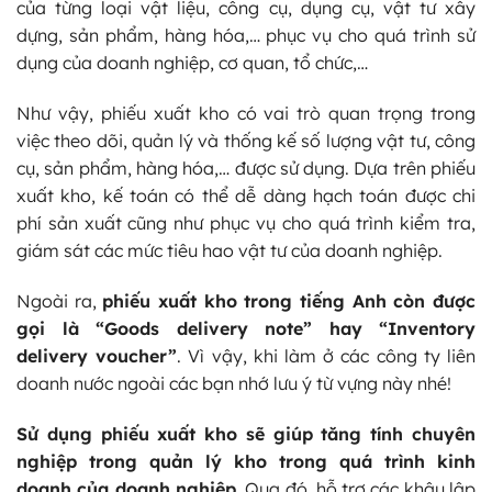
của từng loại vật liệu, công cụ, dụng cụ, vật tư xây
dựng, sản phẩm, hàng hóa,… phục vụ cho quá trình sử
dụng của doanh nghiệp, cơ quan, tổ chức,…
Như vậy, phiếu xuất kho có vai trò quan trọng trong
việc theo dõi, quản lý và thống kế số lượng vật tư, công
cụ, sản phẩm, hàng hóa,… được sử dụng. Dựa trên phiếu
xuất kho, kế toán có thể dễ dàng hạch toán được chi
phí sản xuất cũng như phục vụ cho quá trình kiểm tra,
giám sát các mức tiêu hao vật tư của doanh nghiệp.
Ngoài ra,
phiếu xuất kho trong tiếng Anh còn được
gọi là “Goods delivery note” hay “Inventory
delivery voucher”
. Vì vậy, khi làm ở các công ty liên
doanh nước ngoài các bạn nhớ lưu ý từ vựng này nhé!
Sử dụng phiếu xuất kho sẽ giúp tăng tính chuyên
nghiệp trong quản lý kho trong quá trình kinh
doanh của doanh nghiệp
. Qua đó, hỗ trợ các khâu lập