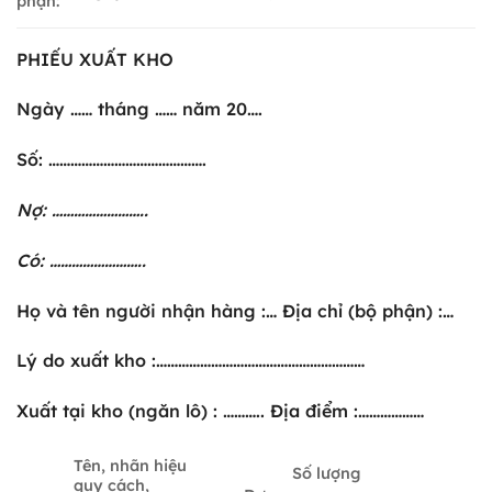
phận:
PHIẾU XUẤT KHO
Ngày …… tháng …… năm 20….
Số: …………………………………….
Nợ: ……………………..
Có: ……………………..
Họ và tên người nhận hàng :… Địa chỉ (bộ phận) :…
Lý do xuất kho :…………………………………………………
Xuất tại kho (ngăn lô) : ……….. Địa điểm :………………
Tên, nhãn hiệu
Số lượng
quy cách,