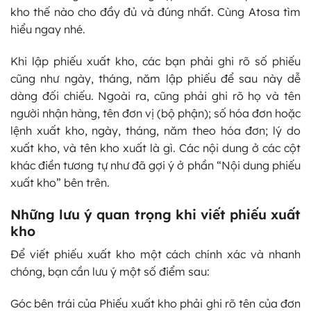
kho thế nào cho đầy đủ và đúng nhất. Cùng Atosa tìm
hiểu ngay nhé.
Khi lập phiếu xuất kho, các bạn phải ghi rõ số phiếu
cũng như ngày, tháng, năm lập phiếu để sau này dễ
dàng đối chiếu. Ngoài ra, cũng phải ghi rõ họ và tên
người nhận hàng, tên đơn vị (bộ phận); số hóa đơn hoặc
lệnh xuất kho, ngày, tháng, năm theo hóa đơn; lý do
xuất kho, và tên kho xuất là gì. Các nội dung ở các cột
khác điền tương tự như đã gợi ý ở phần “Nội dung phiếu
xuất kho” bên trên.
Những lưu ý quan trọng khi viết phiếu xuất
kho
Để viết phiếu xuất kho một cách chính xác và nhanh
chóng, bạn cần lưu ý một số điểm sau:
Góc bên trái của Phiếu xuất kho phải ghi rõ tên của đơn