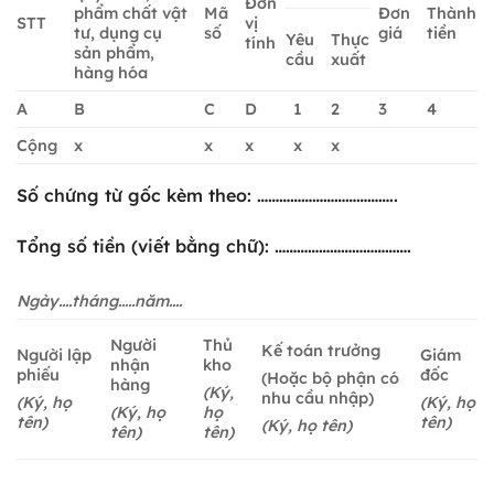
Đơn
phẩm chất vật
Mã
Đơn
Thành
STT
vị
tư, dụng cụ
số
giá
tiền
Yêu
Thực
tính
sản phẩm,
cầu
xuất
hàng hóa
A
B
C
D
1
2
3
4
Cộng
x
x
x
x
x
Số chứng từ gốc kèm theo: ………………………………..
Tổng số tiền (viết bằng chữ): ……………………………….
Ngày….tháng…..năm….
Người
Thủ
Kế toán trưởng
Người lập
Giám
nhận
kho
phiếu
đốc
(Hoặc bộ phận có
hàng
(Ký,
nhu cầu nhập)
(Ký, họ
(Ký, họ
(Ký, họ
họ
tên)
tên)
(Ký, họ tên)
tên)
tên)